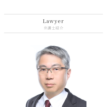
相続放棄 デメリット
境界線 相隣関係
金融 法律
誹謗中傷 法律事務所
紛争解決
品川区 借地借家トラブル
相続 調停 流れ
市街地再開発 土地区画整理 違い
金融商品 預り金
誹謗中傷 訴えるには
m&a 相談
中央区 相続
不動産トラブル 弁護士
金融 犯罪
リーガルチェック 依頼
紛争解決 できること
江東区 企業法務
Lawyer
建築 トラブル
金融商品 問題点
商標権 侵害
企業法務 種類
中央区 不動産 トラブル
弁護士紹介
借地 トラブル
金融 問題点
リーガルチェック 必要性
企業法務 臨床
中央区 相続 相談
金融 不祥事
システム開発 個人情報の漏えい
従業員 解雇
中央区 借地借家トラブル
金融 ネットとは
誹謗中傷 賠償金
企業法務 予防
大田区 相続
トラブル 金貨金融
リーガルチェック 目的
企業法務 契約書チェック
江東区 相続
リーガルチェック 顧問弁護士
紛争解決 法律
品川区 相続 相談
誹謗中傷 法律
企業法務 m&a
大田区 企業法務
規約 リーガルチェック
リーガルチェック 契約書
江東区 相続放棄
企業法務 訴訟
大田区 不動産 トラブル
紛争解決 代理人
品川区 相続
企業法務 債権回収
品川区 不動産 トラブル
江東区 ITシステム 法律問題
大田区 相続放棄
品川区 ITシステム 法律問題