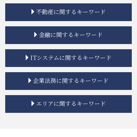
相続 遺産分割協議書
不動産に関するキーワード
連れ子 相続
相続放棄 認められない事例
相続 限定承認とは
不動産トラブル 法律事務所
金融に関するキーワード
相続 学費 特別受益
立ち退き 拒否
相続 未成年 特別代理人
相隣関係 トラブル
相続 兄弟 不公平
契約不適合責任 免責 とは
金融商品 リスク 種類
ITシステムに関するキーワード
限定承認 手続き
市街地再開発 流れ
金融商品 分類
相続 分割協議書
市街地再開発 問題点
金融商品 種類
相続 期限
市街地再開発 補助金
金融商品 注記
契約書 システム開発
企業法務に関するキーワード
相続放棄
不動産トラブル 相談 賃貸
金貨金融 違法
誹謗中傷 弁護士
相続 寄与分
不動産トラブル 裁判
金融商品 詐欺
誹謗中傷 罰金
相続 連絡取れない
トラブル 解決
金融商品 新しい
個人情報漏えい システム
企業法務 債権管理
エリアに関するキーワード
相続 限定承認
市街地再開発 地区計画
金貨金融 ヤミ金
itシステム リスク
問題社員 解雇
遺留分 時効
市街地再開発 法律
金融 銀行
リーガルチェック システム
企業法務 総務
相続 親
トラブル 問題
金貨金融 利用
システム開発 問題
紛争解決 代理
大田区 予防法務
相続 相談
不動産トラブル 瑕疵
金融商品 安全性
誹謗中傷 いじめ 違い
企業法務 顧問弁護士
江東区 不動産 トラブル
相続 単純承認
不動産トラブル 相談
金融 トラブル
ソフトウェア 著作権
nda 締結
中央区 遺産分割