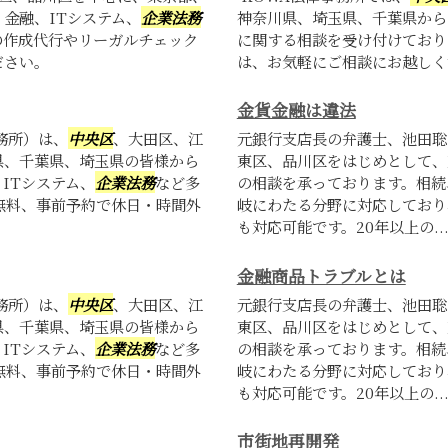
金融、ITシステム、
企業法務
神奈川県、埼玉県、千葉県から
の作成代行やリーガルチェック
に関する相談を受け付けており
ださい。
は、お気軽にご相談にお越しく
金貨金融は違法
務所）は、
中央区
、大田区、江
元銀行支店長の弁護士、池田聡
県、千葉県、埼玉県の皆様から
東区、品川区をはじめとして、
ITシステム、
企業法務
など多
の相談を承っております。相続
無料、事前予約で休日・時間外
岐にわたる分野に対応しており
も対応可能です。20年以上の..
金融商品トラブルとは
務所）は、
中央区
、大田区、江
元銀行支店長の弁護士、池田聡
県、千葉県、埼玉県の皆様から
東区、品川区をはじめとして、
ITシステム、
企業法務
など多
の相談を承っております。相続
無料、事前予約で休日・時間外
岐にわたる分野に対応しており
も対応可能です。20年以上の..
市街地再開発