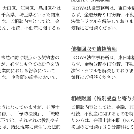
、大田区、江東区、品川区をは
KOWA法律事務所は、東日本
、千葉県、埼玉県といった関東
らず、金融分野やIT分野、不
ます。ご相談内容としては、金
法律トラブルを解決しておりま
ろん、相続、不動産に関するも
気軽にご相談ください。
債権回収や債権管理
を未然に防ぐ観点から契約書の
KOWA法律事務所は、東日本
すが、必ずしも全ての紛争を防
らず、金融分野やIT分野、不
企業間における紛争について
法律トラブルを解決しておりま
す。 企業間の紛争において、
気軽にご相談ください。
相続財産（特別受益と寄与
ようになっていますが、弁護士
ご相談内容としては、金融、I
法務」、「予防法務」、「戦略
相続、不動産に関するものを特
以下では、それぞれの役割やそ
りの方は、弁護士池田聡（KO
とは、既に現実に発生した法的
初回のご相談は３０分無料にて