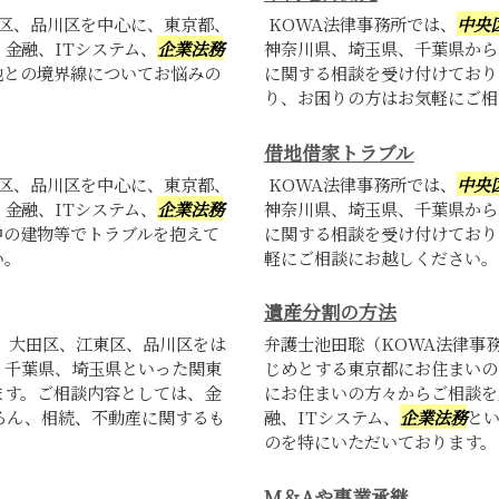
区、品川区を中心に、東京都、
KOWA法律事務所では、
中央
金融、ITシステム、
企業法務
神奈川県、埼玉県、千葉県から
地との境界線についてお悩みの
に関する相談を受け付けており
り、お困りの方はお気軽にご相
借地借家トラブル
区、品川区を中心に、東京都、
KOWA法律事務所では、
中央
金融、ITシステム、
企業法務
神奈川県、埼玉県、千葉県から
中の建物等でトラブルを抱えて
に関する相談を受け付けており
い。
軽にご相談にお越しください。
遺産分割の方法
、大田区、江東区、品川区をは
弁護士池田聡（KOWA法律事
、千葉県、埼玉県といった関東
じめとする東京都にお住まいの
ます。ご相談内容としては、金
にお住まいの方々からご相談を
ろん、相続、不動産に関するも
融、ITシステム、
企業法務
と
のを特にいただいております。
M＆Aや事業承継