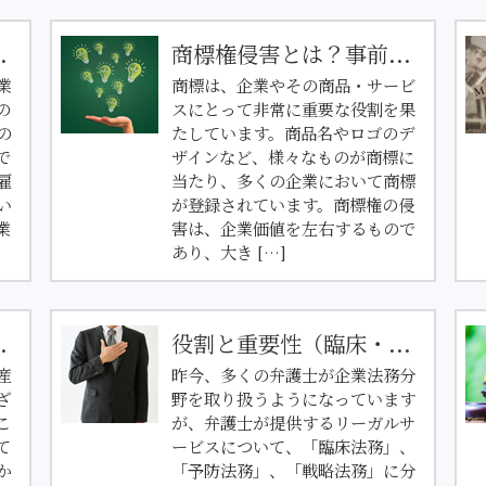
.
商標権侵害とは？事前...
業
商標は、企業やその商品・サービ
の
スにとって非常に重要な役割を果
の
たしています。商品名やロゴのデ
で
ザインなど、様々なものが商標に
雇
当たり、多くの企業において商標
い
が登録されています。商標権の侵
業
害は、企業価値を左右するもので
あり、大き […]
.
役割と重要性（臨床・...
産
昨今、多くの弁護士が企業法務分
ざ
野を取り扱うようになっています
こ
が、弁護士が提供するリーガルサ
て
ービスについて、「臨床法務」、
か
「予防法務」、「戦略法務」に分