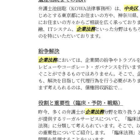
弁護士池田聡（KOWA法律事務所）は、
中央区
じめとする東京都にお住まいの方や、神奈川県
にお住まいの方々からご相談を広く承っており
融、ITシステム、
企業法務
といった分野はもち
のを特にいただいております。
紛争解決
企業法務
においては、企業間の紛争やトラブル
レビューやコーポレート・ガバナンスを行いま
ぐことができるものではありません。そこで、
も、解決を目指して代理行為を行う必要がありま
まず考えられるのは、債権回収訴訟で...
役割と重要性（臨床・予防・戦略）
昨今、多くの弁護士が
企業法務
分野を取り扱う
が提供するリーガルサービスについて、「臨床
法務」に分類して考えられています。そこで、
の重要性についてご紹介します。 「臨床法務」
問題を処理することをいいます。