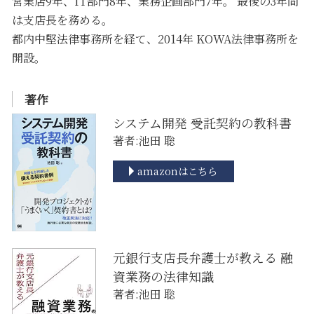
営業店9年、IT部門8年、業務企画部門7年。 最後の3年間
は支店長を務める。
都内中堅法律事務所を経て、2014年 KOWA法律事務所を
開設。
著作
システム開発 受託契約の教科書
著者:池田 聡
amazonはこちら
元銀行支店長弁護士が教える 融
資業務の法律知識
著者:池田 聡