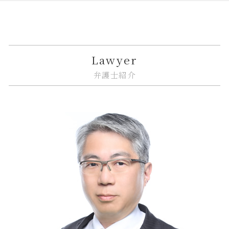
相続 単純承認
相隣関係 項目
金融商品 トラブル
弁護士 リーガルチェック 費用
企業法務 相談
大田区 企業法務
相続 プラスの財産
家賃 値上げ 交渉
金融商品 注記
誹謗中傷 法律
紛争解決 法律
大田区 遺産分割
相続放棄 期間
不動産トラブル 法律事務所
金融商品 種類
システム開発 納期遅れ
企業法務 種類
品川区 ITシステム 法律問題
相続放棄 認められない事例
建築 相隣関係
金融 トラブル
itシステム リスク
問題社員 解雇
江東区 相続放棄
境界線 相隣関係
金融商品 分類
誹謗中傷 訴えるには
企業法務 債権管理
品川区 遺産分割
Lawyer
市街地再開発 法律
金融商品 詐欺
リーガルチェック 顧問弁護士
nda 締結
大田区 不動産 トラブル
弁護士紹介
市街地再開発 借家人
金貨金融 とは
誹謗中傷 法律改正
カスタマーハラスメント 対策
江東区 不動産 トラブル
金融 銀行
契約書 システム開発
従業員 解雇
中央区 遺産分割
金貨金融 違法
システム開発 個人情報の漏えい
企業法務 総務
江東区 ITシステム 法律問題
金融商品 安全性
誹謗中傷 慰謝料
企業法務 債権回収
江東区 借地借家トラブル
リーガルチェック 目的
企業法務 著作権
江東区 遺産分割
誹謗中傷 罰金
企業法務 トラブル
江東区 相続
個人情報漏えい システム
紛争解決 代理
大田区 借地借家トラブル
企業法務 知的財産
品川区 不動産 トラブル
企業法務 予防
大田区 相続 相談
企業法務 戦略
江東区 相続 相談
中央区 企業法務
江東区 企業法務