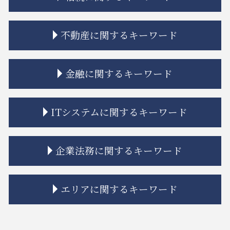
相続 争い
不動産に関するキーワード
相続 相談
相続 兄弟 不公平
遺留分 時効
不動産トラブル 相談 賃貸
金融に関するキーワード
相続 弁護士費用
市街地再開発 流れ
相続人 連絡 取れない
トラブル 問題
相続 もめる
借地 トラブル
金融 犯罪
ITシステムに関するキーワード
相続 弁護士
市街地再開発 補助金
金融商品 勧誘 違法
相続 限定承認とは
市街地再開発事業 流れ
金融商品 新しい
相続 連絡取れない
市街地再開発 問題点
金融 法律
規約 リーガルチェック
企業法務に関するキーワード
相続 分割協議書
不動産建築トラブル 相談
金融商品 受取手形
システム開発 問題
相続 ルール
市街地再開発 地区計画
金融adr制度 とは
システム開発 バグ
相続 寄与分
立ち退き 拒否
金貨金融 利用
ソフトウェア 著作権
紛争解決 代理人
エリアに関するキーワード
相続 分割方法
建築 トラブル
金融商品 リスク 種類
リーガルチェック 法律
事業承継 m&a
相続 再婚
不動産トラブル 裁判
金融商品 クーリングオフ
リーガルチェック システム
企業法務 コンプライアンス
相続 親
不動産トラブル 瑕疵
金融 不祥事
誹謗中傷 弁護士
企業法務 契約書
中央区 相続