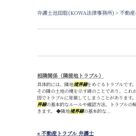
弁護士池田聡(KOWA法律事務所)
>
不動産
相隣関係（隣接地トラブル）
具体的には、隣地
境界線
をめぐるトラブルです
その隣の土地の境を示す線のことであり、これ
因でトラブルに発展してしまうことがあります。
界線
の基本的なルールや確認方法、トラブルの
きます。 ◆隣地
境界線
の基本的な...
« 不動産トラブル 弁護士