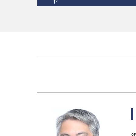
ド
相続 兄弟 不公平
相続 弁護士
誹謗中傷 法律改正
相続 限定承認とは
システム開発 バグ
相続 期限
誹謗中傷 訴えるには
相続 学費 特別受益
ソフトウェア 著作権
相続 あとから借金
誹謗中傷 法律事務所
相続 離婚 子供
契約書 システム開発
相続 空き家
規約 リーガルチェック
相続放棄とは
itシステム トラブル
相続放棄 期間
商標権 侵害
相続 未成年 特別代理人
リーガルチェック 必要性
相続 分割協議書
itシステム リスク
相続 受け取らない
誹謗中傷 いじめ 違い
相続人 連絡 取れない
リーガルチェック 法務
相続 流れ
システム開発 納期遅れ
相続 調停 流れ
リーガルチェック 依頼
相続 単純承認
リーガルチェック システム
相続 弁護士費用
誹謗中傷 法律