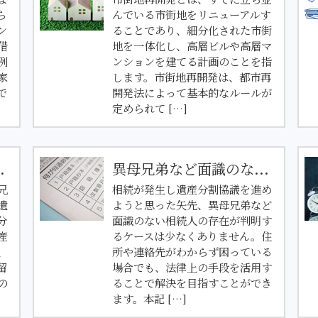
ら
んでいる市街地をリニューアルす
ン
ることであり、細分化された市街
借
地を一体化し、高層ビルや高層マ
例
ンションを建てる計画のことを指
家
します。市街地再開発は、都市再
で
開発法によって基本的なルールが
定められて […]
.
異母兄弟など面識のな...
兄
相続が発生し遺産分割協議を進め
遺
ようと思った矢先、異母兄弟など
分
面識のない相続人の存在が判明す
産
るケースは少なくありません。住
、
所や連絡先がわからず困っている
留
場合でも、法律上の手段を活用す
の
ることで解決を目指すことができ
ます。本記 […]