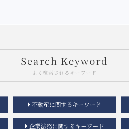
Search Keyword
よく検索されるキーワード
不動産に関するキーワード
マンション 強制退去
企業法務に関するキーワード
市街地再開発 借家人