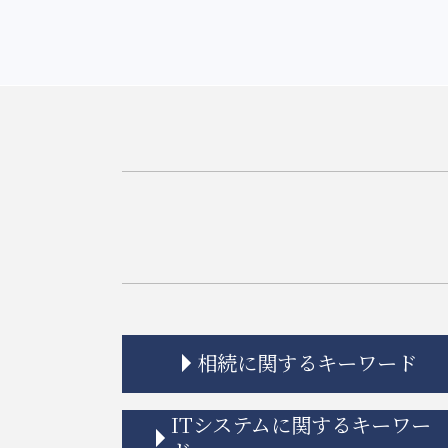
相続に関するキーワード
連れ子 相続
ITシステムに関するキーワー
相続 遺贈 違い