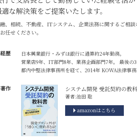
紛争解決 弁護士
最適な解決策をご提案いたします。
企業法務 戦略
企業法務 種類
融、相続、不動産、ITシステム、企業法務に関するご相
お任せください。
経歴
日本興業銀行・みずほ銀行に通算約24年勤務。
営業店9年、IT部門8年、業務企画部門7年。 最後の
都内中堅法律事務所を経て、2014年 KOWA法律事
著作
システム開発 受託契約の教
著者:池田 聡
amazonはこちら