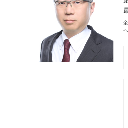
誹謗中傷 弁護士
システム開発 問題
誹謗中傷 防ぐには
金
へ