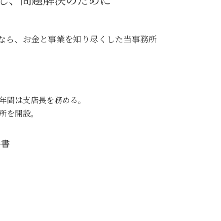
江東区 ITシステム 法律問題
江東区 借地借家トラブル
江東区 不動産 トラブル
談なら、お金と事業を知り尽くした当事務所
3年間は支店長を務める。
務所を開設。
科書