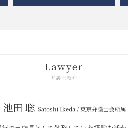
不動産トラブル 弁護士
境界線 相隣関係
企業法務 トラブル
家賃 値上げ 交渉
紛争解決
市街地再開発 地区計画
紛争解決 代理人
トラブル 問題
下請法 改正 いつから
不動産トラブル 相談
企業法務 臨床
市街地再開発 流れ
紛争解決 方法
市街地再開発 土地区画整理 違い
m&a 相談
Lawyer
借地 トラブル
従業員 解雇
トラブル 解決
企業法務とは 弁護士
相隣関係 トラブル
企業法務 予防
弁護士紹介
市街地再開発事業 流れ
企業法務 相談
建築 トラブル
企業法務 契約書
共有名義 不動産 売却
事業承継 相談
池田 聡
市街地再開発 法律
企業法務 総務
Satoshi Ikeda / 東京弁護士会所属
不動産トラブル 相談 賃貸
紛争解決 代理
相隣関係 項目
リーガルチェック 契約書
銀行で支店長として勤務していた経験を活か
立ち退き 拒否
企業法務 訴訟