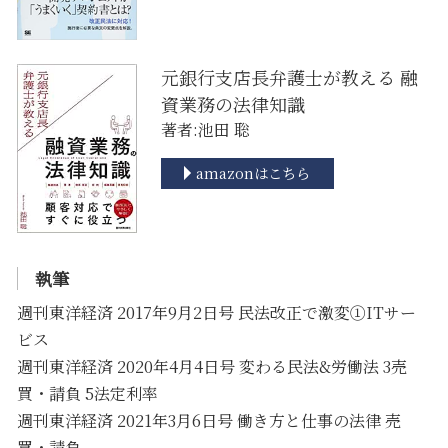
元銀行支店長弁護士が教える 融
資業務の法律知識
著者:池田 聡
amazonはこちら
執筆
週刊東洋経済 2017年9月2日号 民法改正で激変①ITサー
ビス
週刊東洋経済 2020年4月4日号 変わる民法&労働法 3売
買・請負 5法定利率
週刊東洋経済 2021年3月6日号 働き方と仕事の法律 売
買・請負