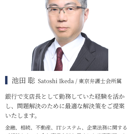
リーガルチェック システム
企業法務 知的財産
中央区 相続放棄
従業員 解雇
江東区 ITシステム 法律問題
事業承継 相談
品川区 相続
カスタマーハラスメント 対策
中央区 遺産分割
大田区 遺産分割
品川区 相続放棄
江東区 不動産 トラブル
池田 聡
Satoshi Ikeda / 東京弁護士会所属
銀行で支店長として勤務していた経験を活か
し、問題解決のために
最適な解決策をご提案
いたします。
金融、相続、不動産、ITシステム、企業法務に関する