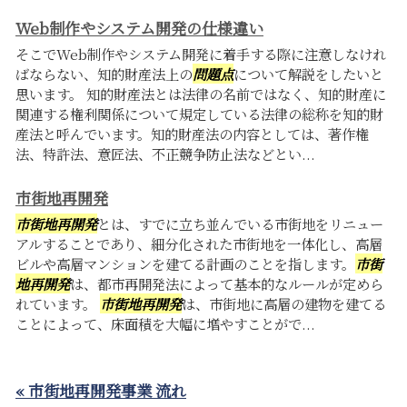
Web制作やシステム開発の仕様違い
そこでWeb制作やシステム開発に着手する際に注意しなけれ
ばならない、知的財産法上の
問題点
について解説をしたいと
思います。 知的財産法とは法律の名前ではなく、知的財産に
関連する権利関係について規定している法律の総称を知的財
産法と呼んでいます。知的財産法の内容としては、著作権
法、特許法、意匠法、不正競争防止法などとい...
市街地再開発
市街地再開発
とは、すでに立ち並んでいる市街地をリニュー
アルすることであり、細分化された市街地を一体化し、高層
ビルや高層マンションを建てる計画のことを指します。
市街
地再開発
は、都市再開発法によって基本的なルールが定めら
れています。
市街地再開発
は、市街地に高層の建物を建てる
ことによって、床面積を大幅に増やすことがで...
« 市街地再開発事業 流れ