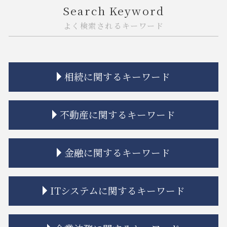
Search Keyword
よく検索されるキーワード
相続に関するキーワード
相続放棄 期間
不動産に関するキーワード
相続 弁護士費用
相続 受け取らない
相続 争い
借地 トラブル
金融に関するキーワード
相続 もめる
建築 トラブル
相続 期限
立ち退き 拒否
相続 限定承認
トラブル 解決
金融商品取引法
ITシステムに関するキーワード
相続 限定承認とは
市街地再開発 流れ
金融商品 詐欺
相続放棄
市街地再開発 問題点
金融商品 リスク 種類
相続放棄 認められない事例
不動産建築トラブル 相談
金貨金融 違法
誹謗中傷 法律事務所