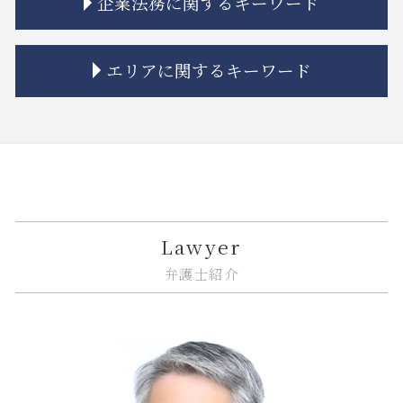
企業法務に関するキーワード
相続 遺贈 違い
市街地再開発 補助金
金融 犯罪
システム開発 個人情報の漏えい
相続 分割協議書
相隣関係 トラブル
トラブル 金貨金融
itシステム トラブル
公正証書遺言 もめる
相隣関係 項目
金融商品 注記
規約 リーガルチェック
企業法務 相談
エリアに関するキーワード
相続 相談
不動産トラブル 弁護士
金融 銀行
個人情報漏えい システム
企業法務 総務
相続 プラスの財産
家賃 値上げ 交渉
金融商品 安全性
契約書 システム開発
企業法務 顧問弁護士
相続 あとから借金
境界線 相隣関係
金融商品 種類
リーガルチェック 顧問弁護士
企業法務 トラブル
大田区 相続
相続放棄とは
市街地再開発 借家人
金融 法律
誹謗中傷 インターネット
企業法務 訴訟
中央区 企業法務
相続人 認知症
市街地再開発事業 流れ
金貨金融 ヤミ金
誹謗中傷 法律
企業法務 臨床
江東区 相続
相続 弁護士
建築 相隣関係
金融 不祥事
リーガルチェック 法律
企業法務 著作権
大田区 相続 相談
相続 離婚 子供
不動産トラブル 裁判
金融 トラブル
誹謗中傷 不起訴
紛争解決 法律
品川区 借地借家トラブル
相隣関係 目隠し
金融商品 新しい
誹謗中傷 防ぐには
企業法務 法律事務所
大田区 借地借家トラブル
Lawyer
不動産トラブル 相談
投資 トラブル
ソフトウェア 著作権
問題社員 解雇
大田区 企業法務
弁護士紹介
マンション 強制退去
金融商品 解決
リーガルチェック 必要性
下請法 改正 いつから
中央区 相続 相談
金融商品 預り金
システム開発 納期遅れ
紛争解決 方法
江東区 遺産分割
金貨金融 とは
弁護士 リーガルチェック 費用
紛争解決
品川区 ITシステム 法律問題
金融商品 問題点
誹謗中傷 罰金
紛争解決 弁護士
品川区 不動産 トラブル
誹謗中傷 法律改正
事業承継 m&a
江東区 相続 相談
誹謗中傷 訴えるには
企業法務 債権管理
品川区 企業法務