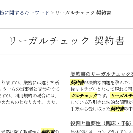
務に関するキーワード
>
リーガルチェック 契約書
リーガルチェック 契約書
契約書のリーガルチェック
なりますが、厳密には違う箇所
契約書
が法的な問題を孕んでい
もう一方の当事者と交渉をする
後々トラブルとなって現れる可
ますが、利用規約の場合には、
ガルチェック
です。
リーガルチ
めたものとなります。 また、
している取引等に法的な問題が
手方から受け取った
契約書
の中
役割と重要性（臨床・予防
を未然に防ぐ観点から
契約書
の
具体的には、コンプライアンス