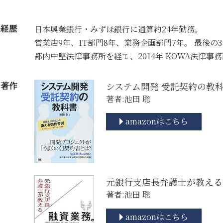
経歴
日本興業銀行・みずほ銀行に通算約24年勤務。
営業店9年、IT部門8年、業務企画部門7年。 最後の
都内中堅法律事務所を経て、2014年 KOWA法律事
著作
システム開発 受託契約の教
著者:池田 聡
amazonはこちら
元銀行支店長弁護士が教える
著者:池田 聡
amazonはこちら