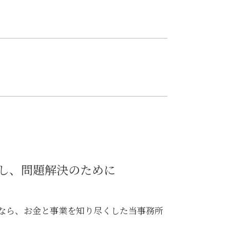
金融商品取引法
中央区 相続
投資 トラブル
品川区 遺産分割
金融 犯罪
江東区 借地借家トラブル
金貨金融 利用
大田区 ITシステム 法律問題
金貨金融 ヤミ金
大田区 相続放棄
金融adr制度 とは
中央区 借地借家トラブル
金融商品 トラブル
江東区 企業法務
金融 トラブル
中央区 臨床法務
金融商品 分類
江東区 ITシステム 法律問題
金融商品 問題点
江東区 不動産 トラブル
金融 問題点
大田区 企業法務
金融商品 受取手形
江東区 相続放棄
金融 銀行
大田区 不動産 トラブル
し、問題解決のために
金貨金融 とは
江東区 遺産分割
品川区 不動産 トラブル
大田区 借地借家トラブル
中央区 企業法務
談なら、お金と事業を知り尽くした当事務所