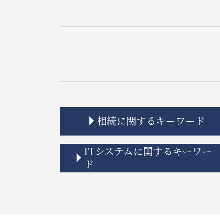
相続に関するキーワード
相続 もめる
ITシステムに関するキーワー
相続人 連絡 取れない
ド
相続 流れ
相続 期限
リーガルチェック 目的
相続 単純承認
誹謗中傷 いじめ 違い
相続 弁護士
契約書 システム開発