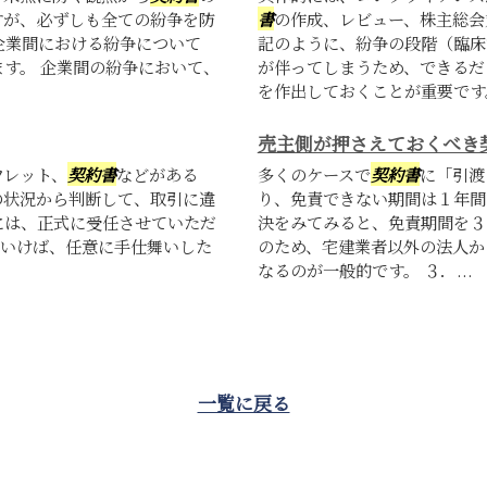
すが、必ずしも全ての紛争を防
書
の作成、レビュー、株主総会
企業間における紛争について
記のように、紛争の段階（臨床
す。 企業間の紛争において、
が伴ってしまうため、できるだ
を作出しておくことが重要で
売主側が押さえておくべき
フレット、
契約書
などがある
多くのケースで
契約書
に「引渡
の状況から判断して、取引に違
り、免責できない期間は１年間
には、正式に受任させていただ
決をみてみると、免責期間を３
にいけば、任意に手仕舞いした
のため、宅建業者以外の法人か
なるのが一般的です。 ３．...
一覧に戻る