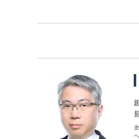
相続 分割協議書
システム開発 問題
相続 特別受益
誹謗中傷 不起訴
相続 プラスの財産
誹謗中傷 賠償金
相続 空き家
誹謗中傷 罰金
遺留分 時効
弁護士 リーガルチェック 費用
相続 親
誹謗中傷 慰謝料
相続 兄弟 不公平
itシステム トラブル
相続 学費 特別受益
リーガルチェック 法律
相続 分割方法
商標権 侵害
相続 あとから借金
誹謗中傷 法律事務所
相続放棄
リーガルチェック 必要性
相続 分配
ソフトウェア 著作権
相続 争い
リーガルチェック システム
相続放棄 デメリット
リーガルチェック 法務
誹謗中傷 法律改正
itシステム リスク
個人情報漏えい システム
金
へ