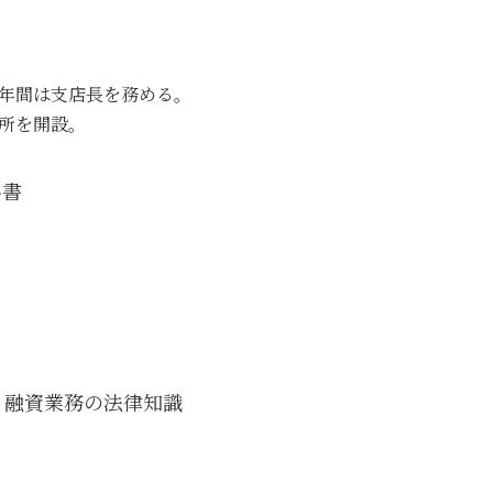
3年間は支店長を務める。
務所を開設。
科書
 融資業務の法律知識