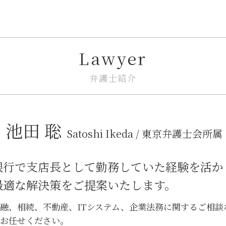
市街地再開発 法律
企業法務 トラブル
共有名義 不動産 売却
企業法務 債権回収
不動産トラブル 法律事務所
企業法務 法律事務所
トラブル 問題
企業法務 戦略
Lawyer
境界線 相隣関係
下請法 改正 いつから
家賃 値上げ 交渉
企業法務 相談
相隣関係 トラブル
企業法務 弁護士
弁護士紹介
建築 相隣関係
カスタマーハラスメント 対策
市街地再開発 土地区画整理 違い
m&a 相談
不動産トラブル 裁判
企業法務とは 弁護士
池田 聡
相隣関係 目隠し
紛争解決 弁護士
Satoshi Ikeda / 東京弁護士会所属
借地 トラブル
紛争解決 できること
市街地再開発事業 流れ
企業法務 顧問弁護士
銀行で支店長として勤務していた経験を活か
不動産トラブル 相談 賃貸
企業法務 総務
企業法務 債権管理
最適な解決策をご提案いたします。
企業法務 知的財産
nda 締結
融、相続、不動産、ITシステム、企業法務に関するご相
お任せください。