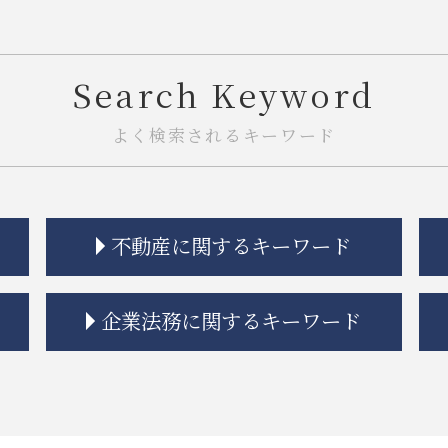
Search Keyword
よく検索されるキーワード
不動産に関するキーワード
建築 トラブル
企業法務に関するキーワード
市街地再開発 問題点
契約不適合責任 免責 とは
不動産トラブル 相談
問題社員 解雇
不動産トラブル 弁護士
紛争解決 法律
市街地再開発 地区計画
リーガルチェック 契約書