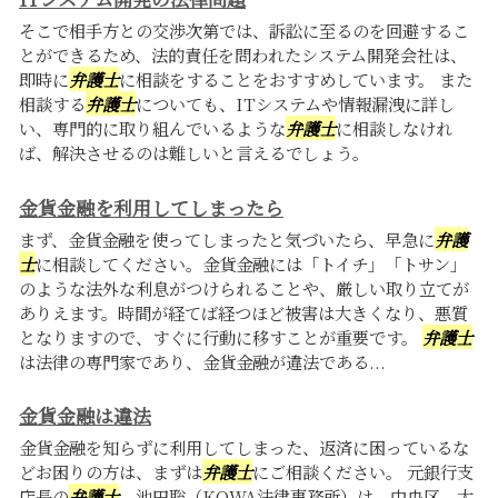
そこで相手方との交渉次第では、訴訟に至るのを回避するこ
とができるため、法的責任を問われたシステム開発会社は、
即時に
弁護士
に相談をすることをおすすめしています。 また
相談する
弁護士
についても、ITシステムや情報漏洩に詳し
い、専門的に取り組んでいるような
弁護士
に相談しなけれ
ば、解決させるのは難しいと言えるでしょう。
金貨金融を利用してしまったら
まず、金貨金融を使ってしまったと気づいたら、早急に
弁護
士
に相談してください。金貨金融には「トイチ」「トサン」
のような法外な利息がつけられることや、厳しい取り立てが
ありえます。時間が経てば経つほど被害は大きくなり、悪質
となりますので、すぐに行動に移すことが重要です。
弁護士
は法律の専門家であり、金貨金融が違法である...
金貨金融は違法
金貨金融を知らずに利用してしまった、返済に困っているな
どお困りの方は、まずは
弁護士
にご相談ください。 元銀行支
店長の
弁護士
、池田聡（KOWA法律事務所）は、中央区、大