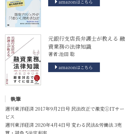
amazonはこちら
元銀行支店長弁護士が教える 融
資業務の法律知識
著者:池田 聡
amazonはこちら
執筆
週刊東洋経済 2017年9月2日号 民法改正で激変①ITサー
ビス
週刊東洋経済 2020年4月4日号 変わる民法&労働法 3売
買・請負 5法定利率