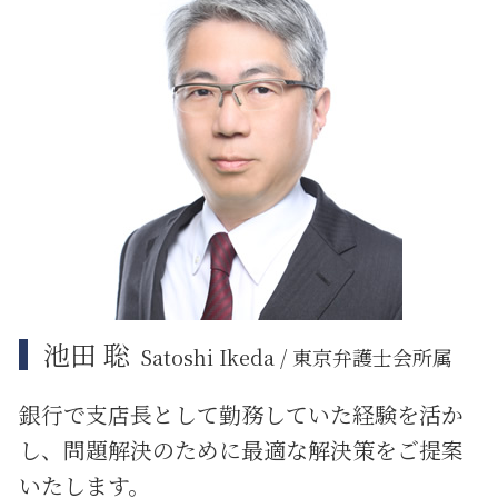
リーガルチェック システム
事業承継 m&a
品川区 ITシステム 法律問題
誹謗中傷 慰謝料
問題社員 解雇
大田区 相続
システム開発 バグ
企業法務 総務
大田区 借地借家トラブル
企業法務 戦略
大田区 企業法務
紛争解決 弁護士
江東区 相続放棄
下請法 改正 いつから
品川区 相続
江東区 借地借家トラブル
江東区 遺産分割
中央区 相続 相談
池田 聡
Satoshi Ikeda / 東京弁護士会所属
銀行で支店長として勤務していた経験を活か
し、問題解決のために
最適な解決策をご提案
いたします。