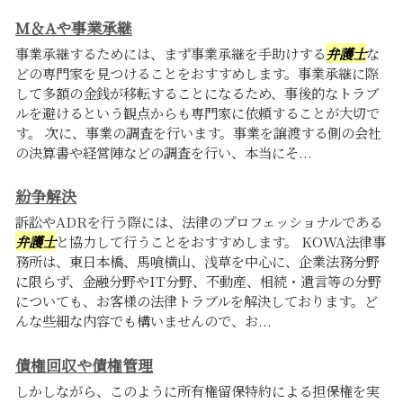
M＆Aや事業承継
事業承継するためには、まず事業承継を手助けする
弁護士
な
どの専門家を見つけることをおすすめします。事業承継に際
して多額の金銭が移転することになるため、事後的なトラブ
ルを避けるという観点からも専門家に依頼することが大切で
す。 次に、事業の調査を行います。事業を譲渡する側の会社
の決算書や経営陣などの調査を行い、本当にそ...
紛争解決
訴訟やADRを行う際には、法律のプロフェッショナルである
弁護士
と協力して行うことをおすすめします。 KOWA法律事
務所は、東日本橋、馬喰横山、浅草を中心に、企業法務分野
に限らず、金融分野やIT分野、不動産、相続・遺言等の分野
についても、お客様の法律トラブルを解決しております。ど
んな些細な内容でも構いませんので、お...
債権回収や債権管理
しかしながら、このように所有権留保特約による担保権を実