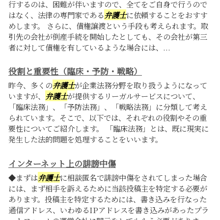
行するのは、困難が伴いますので、全てをご自身で行うので
はなく、法律の専門家である
弁護士
に依頼することをおすす
めします。 さらに、債権譲渡という手段も考えられます。取
引先の会社が倒産手続を開始したとしても、その会社が第三
者に対して債権を有しているような場合には、...
役割と重要性（臨床・予防・戦略）
昨今、多くの
弁護士
が企業法務分野を取り扱うようになって
いますが、
弁護士
が提供するリーガルサービスについて、
「臨床法務」、「予防法務」、「戦略法務」に分類して考え
られています。そこで、以下では、それぞれの役割やその重
要性についてご紹介します。 「臨床法務」とは、既に現実に
発生した法的問題を処理することをいいます。
インターネット上の誹謗中傷
◆まずは
弁護士
に相談匿名で誹謗中傷をされてしまった場合
には、まず相手を訴えるために当該投稿主を特定する必要が
あります。投稿主を特定するためには、書き込みを行なった
通信アドレス、いわゆるIPアドレスを書き込みがあったプラ