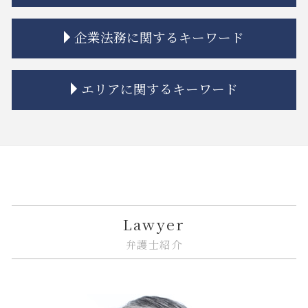
相続 プラスの財産
市街地再開発 借家人
金融 不祥事
相続 兄弟 不公平
不動産トラブル 相談
金融 ファイナンス 違い
itシステム トラブル
企業法務に関するキーワード
連れ子 相続
市街地再開発 法律
金融商品 新しい
リーガルチェック 法律
相続 弁護士費用
市街地再開発 地区計画
金融商品 クーリングオフ
システム開発 納期遅れ
相続 空き家
借地 トラブル
金融adr制度 とは
リーガルチェック 目的
企業法務 契約書
エリアに関するキーワード
相続 相談
相隣関係 目隠し
金融商品 詐欺
誹謗中傷 法律改正
紛争解決 代理人
相続放棄 期間
相隣関係 トラブル
金融商品 トラブル
リーガルチェック 依頼
企業法務 相談
限定承認 手続き
市街地再開発 流れ
金融商品 勧誘 違法
個人情報漏えい システム
紛争解決 法律
品川区 相続 相談
相続 限定承認とは
立ち退き 拒否
金融商品 解決
誹謗中傷 法律事務所
m&a 相談
品川区 企業法務
公正証書遺言 もめる
不動産トラブル 相談 賃貸
投資 トラブル
誹謗中傷 訴えるには
企業法務 臨床
品川区 遺産分割
相続 ルール
不動産建築トラブル 相談
金融 ネットとは
規約 リーガルチェック
企業法務 m&a
中央区 相続
相続 調停 流れ
市街地再開発事業 流れ
金融商品 リスク 種類
誹謗中傷 弁護士
紛争解決 代理
大田区 相続放棄
共有名義 不動産 売却
金融商品 種類
リーガルチェック 必要性
企業法務 債権回収
中央区 企業法務
Lawyer
市街地再開発 補助金
金融 トラブル
誹謗中傷 不起訴
リーガルチェック 契約書
品川区 相続放棄
弁護士紹介
不動産トラブル 法律事務所
金融商品 問題点
弁護士 リーガルチェック 費用
企業法務 知的財産
江東区 不動産 トラブル
金融 犯罪
誹謗中傷 インターネット
事業承継 相談
江東区 企業法務
金融 問題点
itシステム リスク
企業法務 訴訟
中央区 遺産分割
金貨金融 とは
誹謗中傷 賠償金
紛争解決 できること
中央区 ITシステム 法律問題