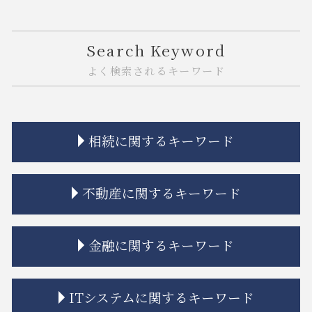
Search Keyword
よく検索されるキーワード
相続に関するキーワード
相続放棄 管理義務
不動産に関するキーワード
相続 分割協議書
相続 未成年 特別代理人
相続 分配
トラブル 解決
金融に関するキーワード
相続 離婚 子供
市街地再開発 問題点
相続 もめる
トラブル 問題
相続 遺産分割協議書
不動産トラブル 瑕疵
金融商品 分類
ITシステムに関するキーワード
遺留分 時効
建築 トラブル
金融 銀行