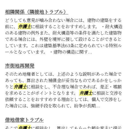
相隣関係（隣接地トラブル）
どうしても意見が噛み合わない場合には、建物の建築をする
前に、
弁護士
に相談することをおすすめします。 ・耐火構造
のある建物の例外また、耐火構造等の条件を満たした建築物
である場合には、外壁を境界に接して設けることができると
しています。これは建築基準法63条に定められている特別ル
ールとなっています。 ・建物の構造に関す...
市街地再開発
そのため地権者としては、上述のような説明があった場合で
あっても、算出された補償金が妥当なものであるかをしっか
りと
弁護士
に相談をし、不合理な場合であれば、是正・増額
を求めることがポイントとなります。
弁護士
に相談と交渉を
依頼することをおすすめする理由としては、個人で交渉をし
た場合には、強硬手段を取られて、紛争が長期...
借地借家トラブル
そこで
弁護士
に相談をし、算出してもらった額を家主に提示