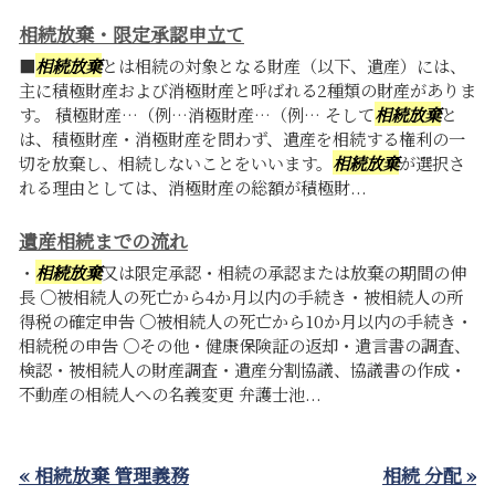
相続放棄・限定承認申立て
■
相続放棄
とは相続の対象となる財産（以下、遺産）には、
主に積極財産および消極財産と呼ばれる2種類の財産がありま
す。 積極財産…（例…消極財産…（例… そして
相続放棄
と
は、積極財産・消極財産を問わず、遺産を相続する権利の一
切を放棄し、相続しないことをいいます。
相続放棄
が選択さ
れる理由としては、消極財産の総額が積極財...
遺産相続までの流れ
・
相続放棄
又は限定承認・相続の承認または放棄の期間の伸
長 〇被相続人の死亡から4か月以内の手続き・被相続人の所
得税の確定申告 〇被相続人の死亡から10か月以内の手続き・
相続税の申告 〇その他・健康保険証の返却・遺言書の調査、
検認・被相続人の財産調査・遺産分割協議、協議書の作成・
不動産の相続人への名義変更 弁護士池...
« 相続放棄 管理義務
相続 分配 »