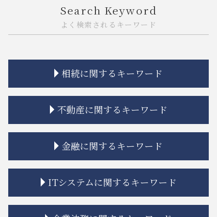
Search Keyword
よく検索されるキーワード
相続に関するキーワード
相続放棄 認められない事例
不動産に関するキーワード
相続 離婚 子供
相続 限定承認とは
相続 再婚
不動産トラブル 法律事務所
金融に関するキーワード
相続放棄
隣接地 トラブル
相続 争い
市街地再開発事業 流れ
限定承認 手続き
借地 トラブル
金融商品 種類
ITシステムに関するキーワード
相続 相談
相隣関係 トラブル
金融 ネットとは
相続 ルール
相隣関係 項目
金融 不祥事
相続 寄与分
市街地再開発 流れ
金融商品 トラブル
商標権 侵害