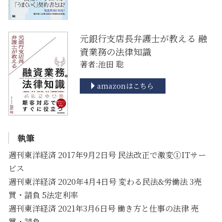
元銀行支店長弁護士が教える 融
資業務の法律知識
著者:池田 聡
amazonはこちら
執筆
週刊東洋経済 2017年9月2日号 民法改正で激変①ITサー
ビス
週刊東洋経済 2020年4月4日号 変わる民法&労働法 3売
買・請負 5法定利率
週刊東洋経済 2021年3月6日号 働き方と仕事の法律 売
買・請負