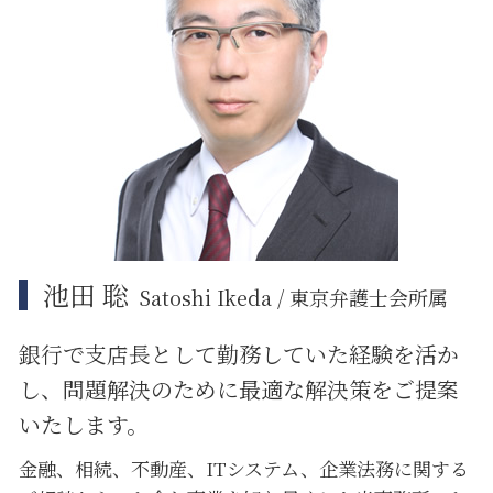
誹謗中傷 弁護士
紛争解決 弁護士
江東区 相続放棄
事業承継 m&a
中央区 ITシステム 法律問題
紛争解決 代理
中央区 不動産 トラブル
紛争解決 法律
大田区 相続放棄
中央区 相続
中央区 借地借家トラブル
中央区 企業法務
池田 聡
Satoshi Ikeda / 東京弁護士会所属
銀行で支店長として勤務していた経験を活か
し、問題解決のために
最適な解決策をご提案
いたします。
金融、相続、不動産、ITシステム、企業法務に関する