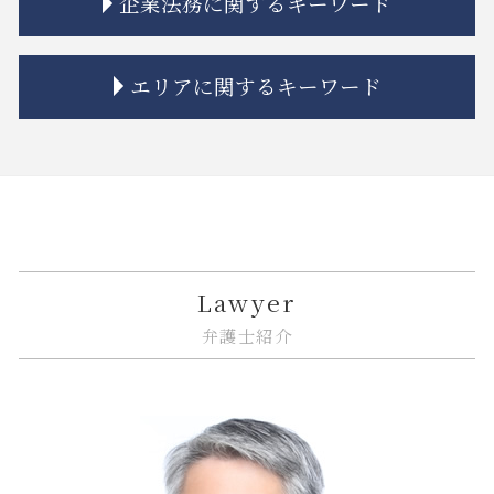
企業法務に関するキーワード
相続人 連絡 取れない
マンション 強制退去
金貨金融 とは
誹謗中傷 法律改正
相続 プラスの財産
市街地再開発 地区計画
投資 トラブル
規約 リーガルチェック
相続 遺産分割協議書
トラブル 問題
金融 法律
誹謗中傷 いじめ 違い
企業法務 契約書
エリアに関するキーワード
相続 期限
家賃 値上げ 交渉
金貨金融 利用
システム開発 問題
カスタマーハラスメント 対策
相続放棄 期間
不動産トラブル 相談
金融商品 勧誘 違法
誹謗中傷 慰謝料
企業法務 顧問弁護士
連れ子 相続
市街地再開発 問題点
金融 問題点
リーガルチェック 法務
紛争解決 できること
大田区 予防法務
相続 あとから借金
建築 相隣関係
金融商品 預り金
itシステム リスク
企業法務 著作権
大田区 借地借家トラブル
公正証書遺言 もめる
不動産トラブル 相談 賃貸
金融商品 分類
システム開発 バグ
企業法務 債権管理
江東区 不動産 トラブル
相続 空き家
建築 トラブル
金融 トラブル
契約書 システム開発
企業法務 契約書チェック
品川区 借地借家トラブル
相続 分割方法
不動産トラブル 裁判
金貨金融 違法
リーガルチェック 必要性
問題社員 解雇
江東区 相続 相談
共有名義 不動産 売却
金融商品 受取手形
誹謗中傷 法律
下請法 改正 いつから
江東区 遺産分割
Lawyer
不動産トラブル 瑕疵
金融商品 リスク 種類
リーガルチェック 目的
事業承継 相談
大田区 企業法務
弁護士紹介
立ち退き 拒否
金融 犯罪
リーガルチェック 依頼
企業法務 弁護士
中央区 相続 相談
金融商品 解決
誹謗中傷 賠償金
企業法務 臨床
江東区 ITシステム 法律問題
金融商品 注記
システム開発 納期遅れ
企業法務 相談
大田区 ITシステム 法律問題
金融 銀行
誹謗中傷 インターネット
企業法務 予防
品川区 不動産 トラブル
システム開発 個人情報の漏えい
企業法務 債権回収
品川区 企業法務
リーガルチェック システム
企業法務 知的財産
大田区 相続