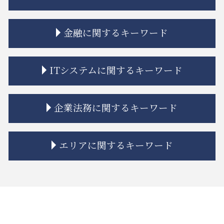
相続 学費 特別受益
相続 単純承認
不動産トラブル 相談 賃貸
金融に関するキーワード
相続放棄 管理義務
不動産トラブル 弁護士
相続 分配
不動産トラブル 裁判
限定承認 手続き
市街地再開発 問題点
金融商品 勧誘 違法
ITシステムに関するキーワード
相続 ルール
家賃 値上げ 交渉
投資 トラブル
相続 弁護士
不動産建築トラブル 相談
金融 ファイナンス 違い
相続放棄 デメリット
市街地再開発 補助金
金貨金融 利用
個人情報漏えい システム
企業法務に関するキーワード
遺留分 時効
市街地再開発事業 流れ
金融商品 クーリングオフ
誹謗中傷 弁護士
相続放棄 期間
隣接地 トラブル
金融商品 新しい
リーガルチェック 目的
相続 弁護士費用
市街地再開発 土地区画整理 違い
金融商品 受取手形
誹謗中傷 訴えるには
企業法務 種類
エリアに関するキーワード
相続 寄与分
不動産トラブル 相談
金融商品 解決
誹謗中傷 法律事務所
企業法務 弁護士
相続人 認知症
相隣関係 目隠し
金融adr制度 とは
リーガルチェック 法務
紛争解決 方法
相続 限定承認
トラブル 解決
金融商品取引法
システム開発 個人情報の漏えい
企業法務 法律事務所
中央区 借地借家トラブル
相続 分割方法
トラブル 問題
金融商品 問題点
誹謗中傷 賠償金
企業法務 契約書チェック
中央区 ITシステム 法律問題
相続 流れ
建築 トラブル
金融商品 詐欺
契約書 システム開発
カスタマーハラスメント 対策
中央区 不動産 トラブル
相続放棄
借地 トラブル
金融商品 注記
itシステム トラブル
企業法務 債権管理
江東区 不動産 トラブル
相続 もめる
立ち退き 拒否
金融商品 種類
誹謗中傷 法律改正
企業法務 訴訟
大田区 借地借家トラブル