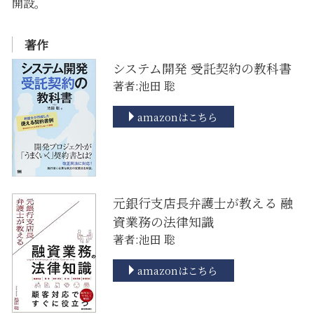
開設。
著作
システム開発 受託契約の教科書
著者:池田 聡
amazonはこちら
元銀行支店長弁護士が教える 融
資業務の法律知識
著者:池田 聡
amazonはこちら