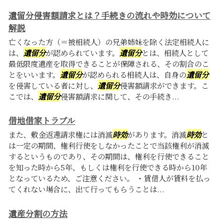
遺留分侵害額請求とは？手続きの流れや時効について
解説
亡くなった方（＝被相続人）の兄弟姉妹を除く法定相続人に
は、
遺留分
が認められています。
遺留分
とは、相続人として
最低限度遺産を取得できることが保障される、その割合のこ
とをいいます。
遺留分
が認められる相続人は、自身の
遺留分
を侵害している者に対し、
遺留分
侵害額請求ができます。こ
こでは、
遺留分
侵害額請求に関して、その手続き...
借地借家トラブル
また、敷金返還請求権には消滅
時効
があります。消滅
時効
と
は一定の期間、権利行使をしなかったことで当該権利が消滅
するというものであり、その期間は、権利を行使できること
を知った時から5年、もしくは権利を行使できる時から10年
となっているため、ご注意ください。 ・賃借人が賃料を払っ
てくれない場合に、出て行ってもらうことは...
遺産分割の方法