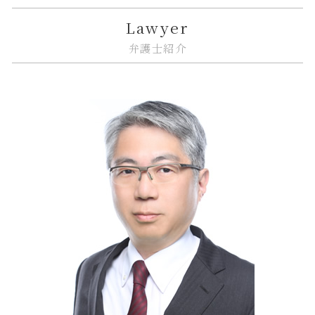
不動産トラブル 瑕疵
金貨金融 とは
リーガルチェック システム
企業法務とは 弁護士
品川区 企業法務
Lawyer
マンション 強制退去
金融商品 トラブル
誹謗中傷 インターネット
紛争解決 できること
江東区 ITシステム 法律問題
弁護士紹介
相隣関係 トラブル
金融 犯罪
誹謗中傷 いじめ 違い
問題社員 解雇
中央区 相続 相談
金融商品 分類
誹謗中傷 防ぐには
企業法務 コンプライアンス
大田区 不動産 トラブル
トラブル 金貨金融
ソフトウェア 著作権
紛争解決 代理人
大田区 企業法務
金融 銀行
システム開発 問題
企業法務 m&a
品川区 ITシステム 法律問題
弁護士 リーガルチェック 費用
企業法務 債権回収
大田区 相続 相談
itシステム リスク
下請法 改正 いつから
品川区 相続
リーガルチェック 必要性
企業法務 契約書
江東区 相続 相談
リーガルチェック 契約書
品川区 遺産分割
紛争解決
江東区 遺産分割
企業法務 トラブル
江東区 相続
江東区 借地借家トラブル
大田区 ITシステム 法律問題
中央区 遺産分割