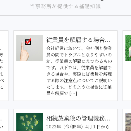
当事務所が提供する基礎知識
従業員を解雇する場合...
で、
会社経営において、会社側と従業
方
員の間でトラブルとなりやすいの
た
が、従業員の解雇にまつわるもの
や
です。以下では、従業員を解雇で
ま
きる場合や、実際に従業員を解雇
べ
する際の注意点についてご説明い
に
たします。どのような場合に従業
員を解雇で […]
.
相続放棄後の管理義務...
い
2023年（令和5年）4月１日から