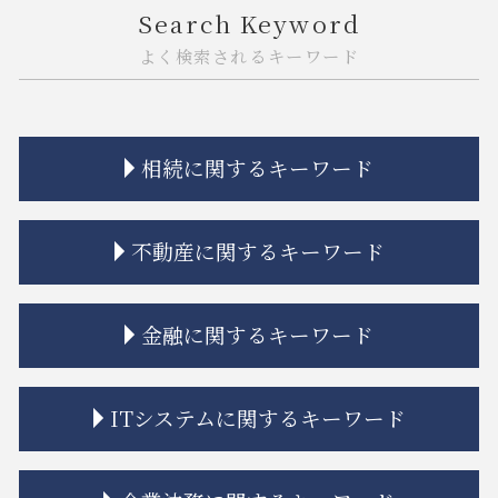
Search Keyword
よく検索されるキーワード
相続に関するキーワード
相続 空き家
不動産に関するキーワード
相続 限定承認とは
相続 遺産分割協議書
相続 流れ
市街地再開発 問題点
金融に関するキーワード
相続 親
不動産トラブル 裁判
相続 分割方法
不動産トラブル 瑕疵
遺留分 時効
相隣関係 トラブル
金融商品 問題点
ITシステムに関するキーワード
相続放棄とは
不動産トラブル 弁護士
金融 トラブル
相続放棄 期間
借地 トラブル
金融商品 クーリングオフ
相続放棄 デメリット
市街地再開発 借家人
金融商品 注記
システム開発 問題