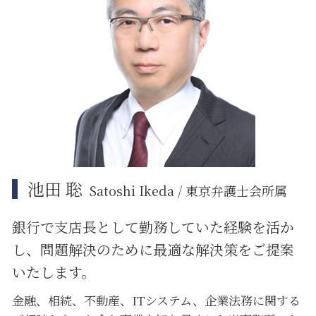
リーガルチェック 必要性
紛争解決 できること
江東区 相続
企業法務 契約書チェック
品川区 相続放棄
企業法務 コンプライアンス
中央区 相続放棄
企業法務 戦略
品川区 相続
中央区 臨床法務
中央区 企業法務
江東区 不動産 トラブル
池田 聡
Satoshi Ikeda / 東京弁護士会所属
銀行で支店長として勤務していた経験を活か
し、問題解決のために
最適な解決策をご提案
いたします。
金融、相続、不動産、ITシステム、企業法務に関する