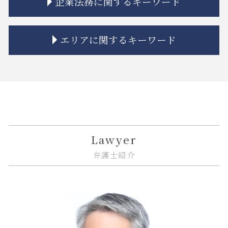
企業法務に関するキーワード
限定承認 手続き
家賃 値上げ 交渉
金融 銀行
システム開発 バグ
相続 もめる
隣接地 トラブル
金融商品 分類
誹謗中傷 慰謝料
連れ子 相続
境界線 相隣関係
金融商品 新しい
itシステム トラブル
企業法務とは 弁護士
エリアに関するキーワード
相続 争い
立ち退き 拒否
金融商品 安全性
誹謗中傷 不起訴
紛争解決 代理
相続 連絡取れない
不動産建築トラブル 相談
投資 トラブル
誹謗中傷 法律事務所
企業法務 総務
相続 学費 特別受益
相隣関係 目隠し
金融商品 リスク 種類
規約 リーガルチェック
紛争解決 弁護士
大田区 借地借家トラブル
相続 相談
トラブル 問題
金融 法律
誹謗中傷 弁護士
企業法務 m&a
中央区 不動産 トラブル
相続 分割協議書
市街地再開発 土地区画整理 違い
金融商品 預り金
誹謗中傷 法律
企業法務 弁護士
大田区 予防法務
相続 弁護士
相隣関係 項目
金融 ファイナンス 違い
商標権 侵害
リーガルチェック 契約書
江東区 企業法務
相続 未成年 特別代理人
共有名義 不動産 売却
金融商品 解決
リーガルチェック 目的
紛争解決
品川区 借地借家トラブル
市街地再開発 法律
金融adr制度 とは
誹謗中傷 インターネット
事業承継 m&a
中央区 ITシステム 法律問題
Lawyer
建築 相隣関係
金貨金融 ヤミ金
リーガルチェック 法務
m&a 相談
大田区 相続 相談
弁護士紹介
建築 トラブル
金融 不祥事
システム開発 納期遅れ
企業法務 種類
品川区 不動産 トラブル
金融商品 勧誘 違法
ソフトウェア 著作権
企業法務 訴訟
江東区 借地借家トラブル
金融商品 トラブル
システム開発 個人情報の漏えい
事業承継 相談
大田区 不動産 トラブル
金融商品 種類
リーガルチェック システム
問題社員 解雇
大田区 企業法務
リーガルチェック 依頼
企業法務 臨床
品川区 ITシステム 法律問題
誹謗中傷 防ぐには
企業法務 債権管理
大田区 相続