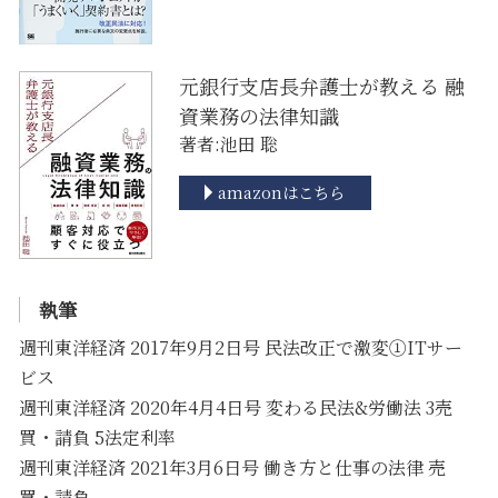
元銀行支店長弁護士が教える 融
資業務の法律知識
著者:池田 聡
amazonはこちら
執筆
週刊東洋経済 2017年9月2日号 民法改正で激変①ITサー
ビス
週刊東洋経済 2020年4月4日号 変わる民法&労働法 3売
買・請負 5法定利率
週刊東洋経済 2021年3月6日号 働き方と仕事の法律 売
買・請負