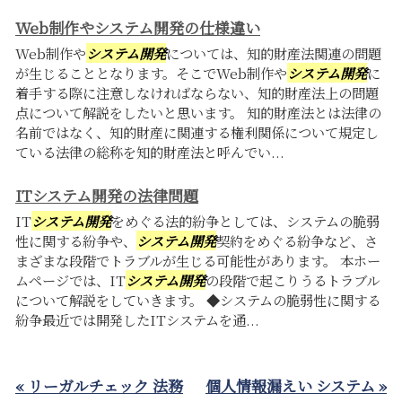
Web制作やシステム開発の仕様違い
Web制作や
システム開発
については、知的財産法関連の問題
が生じることとなります。そこでWeb制作や
システム開発
に
着手する際に注意しなければならない、知的財産法上の問題
点について解説をしたいと思います。 知的財産法とは法律の
名前ではなく、知的財産に関連する権利関係について規定し
ている法律の総称を知的財産法と呼んでい...
ITシステム開発の法律問題
IT
システム開発
をめぐる法的紛争としては、システムの脆弱
性に関する紛争や、
システム開発
契約をめぐる紛争など、さ
まざまな段階でトラブルが生じる可能性があります。 本ホー
ムページでは、IT
システム開発
の段階で起こりうるトラブル
について解説をしていきます。 ◆システムの脆弱性に関する
紛争最近では開発したITシステムを通...
« リーガルチェック 法務
個人情報漏えい システム »