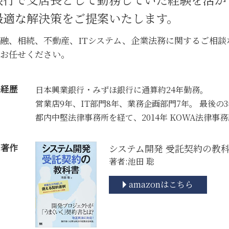
事業承継 相談
最適な解決策をご提案いたします。
企業法務 契約書チェック
問題社員 解雇
融、相続、不動産、ITシステム、企業法務に関するご相
お任せください。
経歴
日本興業銀行・みずほ銀行に通算約24年勤務。
営業店9年、IT部門8年、業務企画部門7年。 最後の
都内中堅法律事務所を経て、2014年 KOWA法律事
著作
システム開発 受託契約の教
著者:池田 聡
amazonはこちら