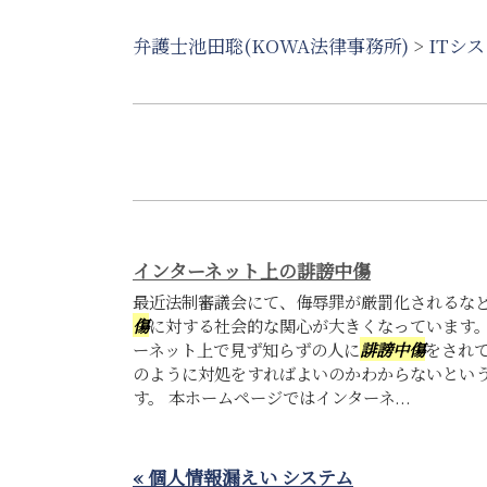
弁護士池田聡(KOWA法律事務所)
>
ITシ
インターネット上の誹謗中傷
最近法制審議会にて、侮辱罪が厳罰化されるな
傷
に対する社会的な関心が大きくなっています。
ーネット上で見ず知らずの人に
誹謗中傷
をされ
のように対処をすればよいのかわからないとい
す。 本ホームページではインターネ...
« 個人情報漏えい システム