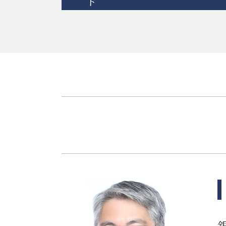
ド
相続放棄 デメリット
相続 離婚 子供
誹謗中傷 防ぐには
相続人 連絡 取れない
誹謗中傷 法律事務所
相続 流れ
誹謗中傷 インターネット
相続 限定承認
itシステム トラブル
相続 再婚
システム開発 個人情報の漏えい
相続 単純承認
誹謗中傷 いじめ 違い
相続 兄弟 不公平
誹謗中傷 罰金
相続 分割方法
リーガルチェック 法務
相続 相談
itシステム リスク
相続 ルール
リーガルチェック 必要性
相続 調停 流れ
個人情報漏えい システム
連れ子 相続
誹謗中傷 慰謝料
相続 あとから借金
システム開発 納期遅れ
相続 遺産分割協議書
誹謗中傷 賠償金
相続放棄 管理義務
弁護士 リーガルチェック 費用
相続 争い
誹謗中傷 法律
相続 寄与分
契約書 システム開発