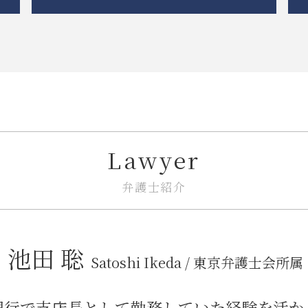
不動産トラブル 相談
不動産トラブル 裁判
企業法務 知的財産
市街地再開発 借家人
企業法務 戦略
市街地再開発事業 流れ
紛争解決
建築 トラブル
紛争解決 方法
立ち退き 拒否
企業法務 総務
隣接地 トラブル
企業法務とは 弁護士
境界線 相隣関係
企業法務 契約書
Lawyer
相隣関係 トラブル
企業法務 債権管理
市街地再開発 問題点
紛争解決 できること
市街地再開発 土地区画整理 違い
企業法務 種類
弁護士紹介
不動産トラブル 法律事務所
企業法務 著作権
市街地再開発 法律
企業法務 訴訟
共有名義 不動産 売却
企業法務 トラブル
池田 聡
市街地再開発 流れ
企業法務 臨床
Satoshi Ikeda / 東京弁護士会所属
建築 相隣関係
m&a 相談
不動産トラブル 弁護士
紛争解決 法律
銀行で支店長として勤務していた経験を活か
市街地再開発 地区計画
企業法務 顧問弁護士