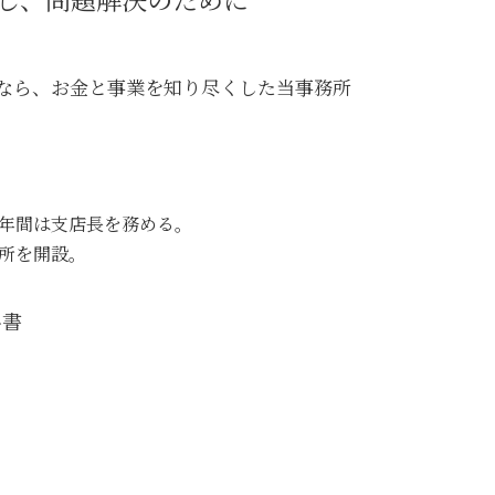
中央区 相続 相談
大田区 遺産分割
江東区 企業法務
談なら、お金と事業を知り尽くした当事務所
3年間は支店長を務める。
務所を開設。
科書