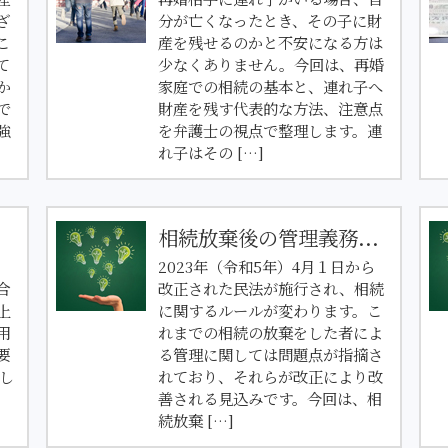
ざ
分が亡くなったとき、その子に財
こ
産を残せるのかと不安になる方は
て
少なくありません。今回は、再婚
か
家庭での相続の基本と、連れ子へ
で
財産を残す代表的な方法、注意点
強
を弁護士の視点で整理します。連
れ子はその […]
相続放棄後の管理義務...
2023年（令和5年）4月１日から
合
改正された民法が施行され、相続
上
に関するルールが変わります。こ
用
れまでの相続の放棄をした者によ
要
る管理に関しては問題点が指摘さ
し
れており、それらが改正により改
善される見込みです。今回は、相
続放棄 […]