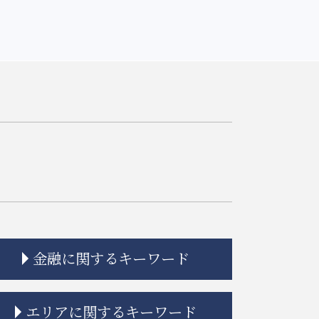
金融に関するキーワード
金融商品 クーリングオフ
エリアに関するキーワード
金融adr制度 とは