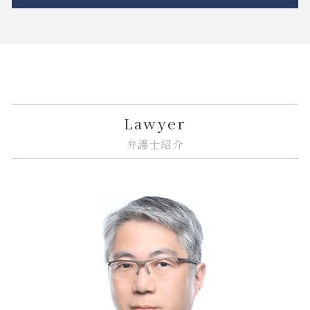
相続 弁護士
相隣関係 目隠し
金融 トラブル
リーガルチェック 法務
m&a 相談
相続 親
不動産トラブル 弁護士
金融商品 分類
誹謗中傷 弁護士
従業員 解雇
中央区 借地借家トラブル
相続放棄 期間
隣接地 トラブル
金融商品 受取手形
リーガルチェック 法律
企業法務 相談
品川区 不動産 トラブル
連れ子 相続
市街地再開発 補助金
金融商品 新しい
個人情報漏えい システム
企業法務 債権回収
品川区 相続 相談
相続 分割方法
相隣関係 項目
投資 トラブル
システム開発 個人情報の漏えい
nda 締結
中央区 遺産分割
相続 遺贈 違い
不動産トラブル 瑕疵
金貨金融 とは
誹謗中傷 いじめ 違い
リーガルチェック 契約書
江東区 企業法務
トラブル 解決
金融商品 解決
リーガルチェック 目的
企業法務 訴訟
中央区 相続放棄
Lawyer
不動産建築トラブル 相談
金融商品 クーリングオフ
リーガルチェック 依頼
紛争解決 弁護士
江東区 借地借家トラブル
弁護士紹介
契約不適合責任 免責 とは
金融 法律
誹謗中傷 インターネット
企業法務 法律事務所
大田区 借地借家トラブル
金融 問題点
itシステム リスク
紛争解決 代理
中央区 相続
金融商品 注記
システム開発 納期遅れ
事業承継 相談
中央区 企業法務
金融商品 預り金
itシステム トラブル
紛争解決
大田区 相続
規約 リーガルチェック
紛争解決 方法
大田区 予防法務
リーガルチェック システム
紛争解決 できること
中央区 臨床法務
誹謗中傷 法律改正
企業法務 予防
大田区 遺産分割
企業法務 臨床
品川区 企業法務
下請法 改正 いつから
品川区 借地借家トラブル
企業法務 契約書
江東区 相続