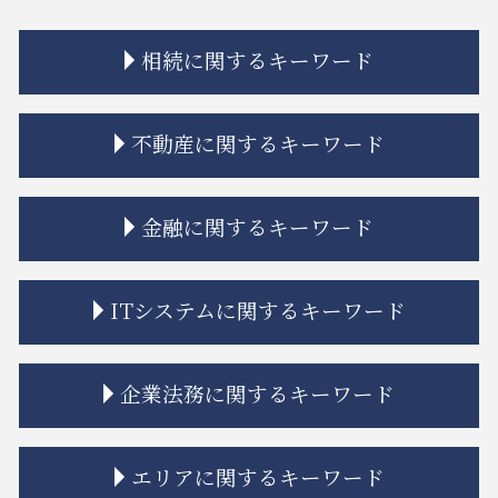
相続に関するキーワード
相続放棄 認められない事例
不動産に関するキーワード
相続 再婚
公正証書遺言 もめる
相続 調停 流れ
市街地再開発 流れ
金融に関するキーワード
相続 寄与分
不動産トラブル 相談
相続 限定承認
建築 トラブル
相続放棄
境界線 相隣関係
金融商品 勧誘 違法
ITシステムに関するキーワード
相続放棄 デメリット
市街地再開発 地区計画
金貨金融 ヤミ金
相続 あとから借金
マンション 強制退去
金融商品取引法
相続 限定承認とは
借地 トラブル
金貨金融 利用
システム開発 問題
企業法務に関するキーワード
相続人 連絡 取れない
不動産トラブル 法律事務所
金融adr制度 とは
誹謗中傷 防ぐには
相続 争い
市街地再開発 土地区画整理 違い
金融商品 詐欺
誹謗中傷 法律事務所
相続 もめる
建築 相隣関係
トラブル 金貨金融
リーガルチェック 必要性
企業法務 弁護士
エリアに関するキーワード
相続 分配
立ち退き 拒否
金融商品 安全性
誹謗中傷 不起訴
企業法務 債権管理