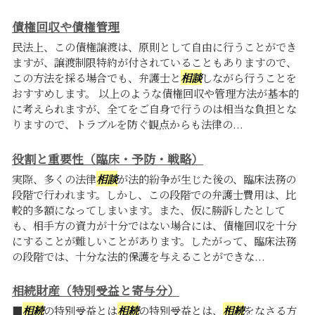
債権回収や債権管理
民法上、この債権譲渡は、原則として自由に行うことができ
ますが、譲渡制限特約が付されていることもありますので、
この方法を採る場合でも、弁護士と
相談
しながら行うことを
おすすめします。 以上のような債権回収や管理方法が基本的
に考えられますが、全てをご自身で行うのは相当な負担とな
りますので、トラブルを防ぐ観点からも法律の...
役割と重要性（臨床・予防・戦略）
実際、多くの法律
相談
が法的紛争が生じた後の、臨床法務の
段階で行われます。しかし、この段階での弁護士費用は、比
較的多額になってしまいます。また、仮に勝訴したとして
も、相手方の資力が十分ではない場合には、債権回収を十分
にすることが難しいことがあります。したがって、臨床法務
の段階では、十分な法的保護を与えることができな...
相続財産（特別受益と寄与分）
■
相続
の特別受益とは
相続
の特別受益とは、
相続
をなさる方