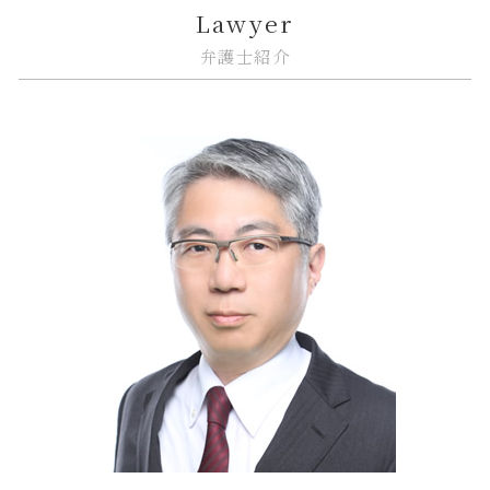
トラブル 解決
金融商品 注記
リーガルチェック システム
企業法務 戦略
江東区 相続放棄
Lawyer
市街地再開発 問題点
金融 問題点
システム開発 問題
紛争解決 できること
中央区 相続放棄
弁護士紹介
市街地再開発 法律
金融商品 種類
商標権 侵害
企業法務 知的財産
品川区 借地借家トラブル
金融 銀行
誹謗中傷 法律
企業法務 契約書
江東区 遺産分割
金融 犯罪
誹謗中傷 賠償金
紛争解決
江東区 企業法務
金融 ネットとは
誹謗中傷 弁護士
企業法務 債権管理
大田区 企業法務
誹謗中傷 不起訴
企業法務 コンプライアンス
大田区 相続
システム開発 個人情報の漏えい
カスタマーハラスメント 対策
中央区 企業法務
誹謗中傷 防ぐには
事業承継 相談
品川区 企業法務
企業法務 トラブル
江東区 不動産 トラブル
企業法務 顧問弁護士
大田区 予防法務
紛争解決 代理人
品川区 ITシステム 法律問題
品川区 不動産 トラブル
大田区 不動産 トラブル
大田区 ITシステム 法律問題