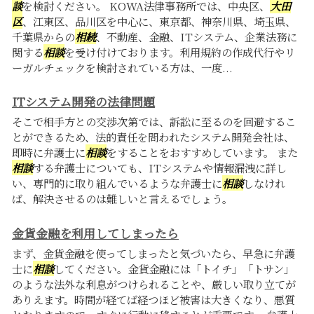
談
を検討ください。 KOWA法律事務所では、中央区、
大田
区
、江東区、品川区を中心に、東京都、神奈川県、埼玉県、
千葉県からの
相続
、不動産、金融、ITシステム、企業法務に
関する
相談
を受け付けております。利用規約の作成代行やリ
ーガルチェックを検討されている方は、一度...
ITシステム開発の法律問題
そこで相手方との交渉次第では、訴訟に至るのを回避するこ
とができるため、法的責任を問われたシステム開発会社は、
即時に弁護士に
相談
をすることをおすすめしています。 また
相談
する弁護士についても、ITシステムや情報漏洩に詳し
い、専門的に取り組んでいるような弁護士に
相談
しなけれ
ば、解決させるのは難しいと言えるでしょう。
金貨金融を利用してしまったら
まず、金貨金融を使ってしまったと気づいたら、早急に弁護
士に
相談
してください。金貨金融には「トイチ」「トサン」
のような法外な利息がつけられることや、厳しい取り立てが
ありえます。時間が経てば経つほど被害は大きくなり、悪質