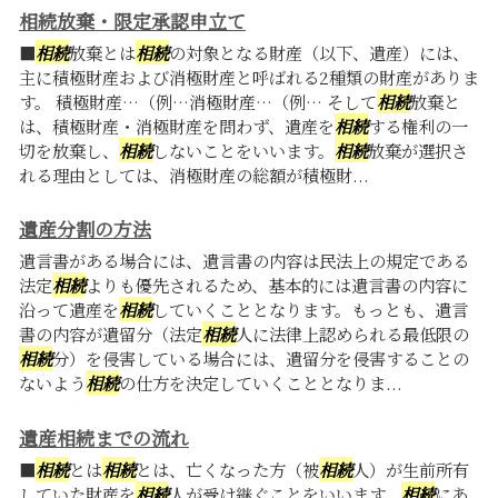
相続放棄・限定承認申立て
■
相続
放棄とは
相続
の対象となる財産（以下、遺産）には、
主に積極財産および消極財産と呼ばれる2種類の財産がありま
す。 積極財産…（例…消極財産…（例… そして
相続
放棄と
は、積極財産・消極財産を問わず、遺産を
相続
する権利の一
切を放棄し、
相続
しないことをいいます。
相続
放棄が選択さ
れる理由としては、消極財産の総額が積極財...
遺産分割の方法
遺言書がある場合には、遺言書の内容は民法上の規定である
法定
相続
よりも優先されるため、基本的には遺言書の内容に
沿って遺産を
相続
していくこととなります。もっとも、遺言
書の内容が遺留分（法定
相続
人に法律上認められる最低限の
相続
分）を侵害している場合には、遺留分を侵害することの
ないよう
相続
の仕方を決定していくこととなりま...
遺産相続までの流れ
■
相続
とは
相続
とは、亡くなった方（被
相続
人）が生前所有
していた財産を
相続
人が受け継ぐことをいいます。
相続
にあ