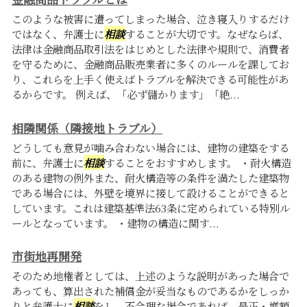
このような被害に遭ってしまった場合、泣き寝入りするだけ
ではなく、弁護士に
相談
することが大切です。なぜならば、
法律は金融商品取引法をはじめとした法律や規則で、消費者
を守るために、金融商品販売業者に多くのルールを課してお
り、これらを上手く使えばトラブルを解決できる可能性があ
るからです。 例えば、「必ず儲かります」「絶...
相隣関係（隣接地トラブル）
どうしても意見が噛み合わない場合には、建物の建築をする
前に、弁護士に
相談
することをおすすめします。 ・耐火構造
のある建物の例外また、耐火構造等の条件を満たした建築物
である場合には、外壁を境界に接して設けることができると
しています。これは建築基準法63条に定められている特別ル
ールとなっています。 ・建物の構造に関す...
市街地再開発
そのため地権者としては、上述のような説明があった場合で
あっても、算出された補償金が妥当なものであるかをしっか
りと弁護士に
相談
をし、不合理な場合であれば、是正・増額