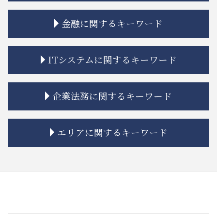
相続 弁護士
相続人 認知症
不動産トラブル 瑕疵
金融に関するキーワード
相続人 連絡 取れない
契約不適合責任 免責 とは
公正証書遺言 もめる
市街地再開発 流れ
相続 単純承認
建築 トラブル
金貨金融 とは
ITシステムに関するキーワード
相続 再婚
隣接地 トラブル
金融商品 解決
相続 期限
相隣関係 トラブル
金融商品 安全性
相続 弁護士費用
家賃 値上げ 交渉
金融商品 受取手形
誹謗中傷 インターネット
企業法務に関するキーワード
相続放棄 期間
境界線 相隣関係
金貨金融 違法
契約書 システム開発
相続 調停 流れ
立ち退き 拒否
金融商品 勧誘 違法
システム開発 納期遅れ
相続 連絡取れない
マンション 強制退去
金融 トラブル
弁護士 リーガルチェック 費用
企業法務 著作権
エリアに関するキーワード
相続 離婚 子供
相隣関係 目隠し
金融 不祥事
リーガルチェック 目的
企業法務 債権回収
相続 特別受益
市街地再開発 補助金
トラブル 金貨金融
リーガルチェック 顧問弁護士
m&a 相談
相続 遺贈 違い
不動産建築トラブル 相談
金融商品 詐欺
システム開発 バグ
企業法務 法律事務所
江東区 相続 相談
相続 分配
不動産トラブル 法律事務所
金貨金融 ヤミ金
リーガルチェック 法律
リーガルチェック 契約書
江東区 借地借家トラブル
相続 親
市街地再開発事業 流れ
金融商品 新しい
誹謗中傷 慰謝料
企業法務 総務
中央区 ITシステム 法律問題
相続 流れ
借地 トラブル
投資 トラブル
リーガルチェック 必要性
事業承継 m&a
中央区 借地借家トラブル
相続放棄 管理義務
共有名義 不動産 売却
金融商品取引法
誹謗中傷 いじめ 違い
企業法務 相談
品川区 相続 相談