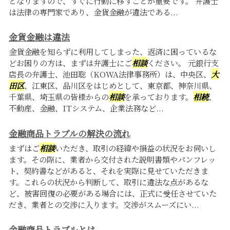
となりますので、すぐに行動に移すことが重要です。 弁護士
は法律の専門家であり、金貨金融が違法である...
金貨金融は違法
金貨金融を知らずに利用してしまった、返済に困っているな
どお困りの方は、まずは弁護士にご
相談
ください。 元銀行支
店長の弁護士、池田聡（KOWA法律事務所）は、中央区、
大
田区
、江東区、品川区をはじめとして、東京都、神奈川県、
千葉県、埼玉県の皆様からの
相談
を承っております。
相続
、
不動産、金融、ITシステム、企業法務など...
金融商品トラブルの解決の流れ
まずはご
相談
いただき、取引の経緯や損益の状況をお伺いし
ます。その際に、業者から交付された説明書類やパンフレッ
ト、契約書などがあると、それを実際に見せていただきま
す。これらの状況から判断して、取引に違法な点があるな
ど、被害回復の必要がある場合には、正式に受任させていた
だき、業者との交渉に入ります。交渉がスムーズにい...
金融商品トラブルとは