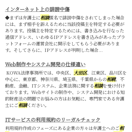
インターネット上の誹謗中傷
◆まずは弁護士に
相談
匿名で誹謗中傷をされてしまった場合
には、まず相手を訴えるために当該投稿主を特定する必要が
あります。投稿主を特定するためには、書き込みを行なった
通信アドレス、いわゆるIPアドレスを書き込みがあったプラ
ットフォームの運営会社に開示をしてもらう必要がありま
す。そしてさらに、IPアドレスが判明した場合...
Web制作やシステム開発の仕様違い
KOWA法律事務所では、中央区、
大田区
、江東区、品川区を
中心に、東京都、神奈川県、埼玉県、千葉県からの
相続
、不
動産、金融、ITシステム、企業法務に関する
相談
を受け付け
ております。Webサイトの制作や、システム開発における知
的財産法の問題でお悩みの方はお気軽に、専門家である弁護
士にご
相談
ください。
ITサービスの利用規約のリーガルチェック
利用規約作成のフェーズにある企業の方々は弁護士へのご
相