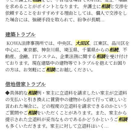
を求めることがポイントとなります。 弁護士に
相談
と交渉を
依頼することをおすすめする理由としては、個人で交渉をし
た場合には、強硬手段を取られて、紛争が長期...
建築トラブル
KOWA法律事務所では、中央区、
大田区
、江東区、品川区を
中心に、東京都、神奈川県、埼玉県、千葉県からの
相続
、不
動産、金融、ITシステム、企業法務に関する
相談
を受け付け
ております。現在建築中の建物等でトラブルを抱えてお困り
の方は、お気軽にご
相談
にお越しください。
借地借家トラブル
◆具体的な
相談
例・家主に立退料を請求したい家主が立退料
の支払いと引き換えに賃貸中の建物から出て行って欲しいと
言われた場合に、どの程度の立退料を請求できるのかという
ご質問やご
相談
をいただくことがあります。また、家主から
提示された立退料が妥当なものであるかどうかというご
相談
も多くいただきます。家主に対して立退料はいく...