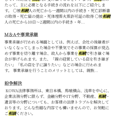
たって、主に必要となる手続きの流れを以下にご紹介しま
す。 〇被
相続
人の死亡から一週間以内の手続き・死亡診断書
の取得・死亡届の提出・死体埋葬火葬許可証の取得 〇被
相続
人の死亡から10日～2週間以内の手続き・年...
M＆Aや事業承継
事業承継が行われる場面としては、例えば、会社の後継者が
いなくなってしまった場合や不景気でその事業の採算が見込
めず事業を切り離す場合、故人から事業を
相続
で引き継ぐ場
合が挙げられます。また、「親の経営している店を引き継ぎ
たい」「私の店を子に譲りたい」などの場合に行われま
す。 事業承継を行うことのメリットとしては、親族...
紛争解決
KOWA法律事務所は、東日本橋、馬喰横山、浅草を中心に、
企業法務分野に限らず、金融分野やIT分野、不動産、
相続
・
遺言等の分野についても、お客様の法律トラブルを解決して
おります。どんな些細な内容でも構いませんので、お気軽に
ご
相談
ください。