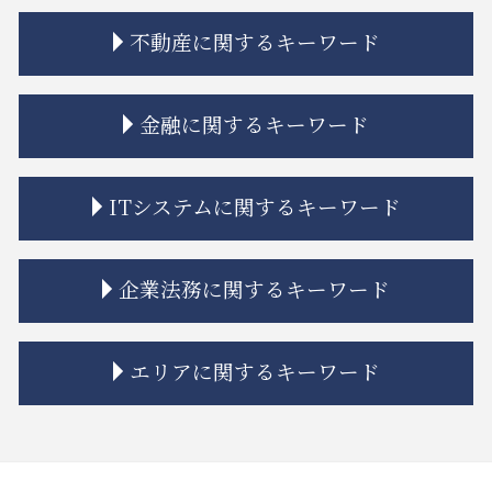
相続人 認知症
不動産に関するキーワード
相続 相談
相続 限定承認とは
相続 寄与分
市街地再開発 土地区画整理 違い
金融に関するキーワード
相続 ルール
マンション 強制退去
相続 限定承認
不動産建築トラブル 相談
相続 弁護士費用
相隣関係 目隠し
金融商品 種類
ITシステムに関するキーワード
相続 弁護士
市街地再開発 法律
金融商品 勧誘 違法
相続 期限
借地 トラブル
金融商品 トラブル
相続 離婚 子供
不動産トラブル 弁護士
金貨金融 違法
システム開発 個人情報の漏えい
企業法務に関するキーワード
相続 連絡取れない
市街地再開発 地区計画
金融商品 解決
誹謗中傷 罰金
相続放棄
トラブル 問題
金融商品取引法
itシステム トラブル
相続 分配
相隣関係 項目
金融 不祥事
システム開発 バグ
企業法務 総務
エリアに関するキーワード
相続 学費 特別受益
立ち退き 拒否
金融 ファイナンス 違い
誹謗中傷 慰謝料
従業員 解雇
相続 特別受益
市街地再開発事業 流れ
金融adr制度 とは
リーガルチェック 法務
企業法務 訴訟
相続 分割協議書
不動産トラブル 相談 賃貸
金融商品 クーリングオフ
リーガルチェック 法律
紛争解決 代理人
品川区 相続 相談
相続 単純承認
不動産トラブル 瑕疵
金融商品 安全性
リーガルチェック 顧問弁護士
企業法務 顧問弁護士
江東区 不動産 トラブル
相続 流れ
不動産トラブル 法律事務所
金融商品 分類
itシステム リスク
nda 締結
江東区 企業法務