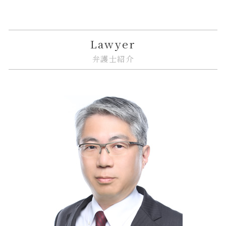
相続人 連絡 取れない
契約不適合責任 免責 とは
金融商品 受取手形
リーガルチェック 必要性
紛争解決 法律
中央区 臨床法務
相続放棄 管理義務
共有名義 不動産 売却
金融商品 問題点
誹謗中傷 防ぐには
企業法務 弁護士
江東区 借地借家トラブル
市街地再開発 借家人
金融商品 注記
個人情報漏えい システム
m&a 相談
大田区 相続放棄
Lawyer
市街地再開発 補助金
金融商品 リスク 種類
弁護士 リーガルチェック 費用
紛争解決 弁護士
大田区 ITシステム 法律問題
弁護士紹介
市街地再開発 問題点
金貨金融 とは
誹謗中傷 いじめ 違い
紛争解決
中央区 相続 相談
金融 銀行
リーガルチェック 依頼
企業法務 法律事務所
中央区 相続
金融 犯罪
ソフトウェア 著作権
企業法務 種類
中央区 企業法務
金融 ネットとは
誹謗中傷 法律
企業法務 債権管理
大田区 不動産 トラブル
誹謗中傷 法律事務所
企業法務 予防
中央区 相続放棄
システム開発 納期遅れ
事業承継 相談
中央区 ITシステム 法律問題
リーガルチェック 目的
紛争解決 代理
江東区 ITシステム 法律問題
問題社員 解雇
大田区 相続
企業法務 コンプライアンス
中央区 不動産 トラブル
企業法務 債権回収
品川区 遺産分割
中央区 遺産分割
中央区 借地借家トラブル
大田区 相続 相談