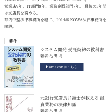
営業店9年、IT部門8年、業務企画部門7年。 最後の3年間
は支店長を務める。
都内中堅法律事務所を経て、2014年 KOWA法律事務所を
開設。
著作
システム開発 受託契約の教科書
著者:池田 聡
amazonはこちら
元銀行支店長弁護士が教える 融
資業務の法律知識
著者:池田 聡