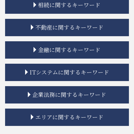
相続に関するキーワード
相続 弁護士
不動産に関するキーワード
相続放棄 管理義務
相続 プラスの財産
相続放棄とは
不動産トラブル 弁護士
金融に関するキーワード
相続 再婚
立ち退き 拒否
連れ子 相続
市街地再開発 法律
相続 学費 特別受益
相隣関係 トラブル
金融商品 安全性
ITシステムに関するキーワード
相続人 認知症
市街地再開発事業 流れ
金融 トラブル
相続人 連絡 取れない
不動産トラブル 法律事務所
金融商品 トラブル
相続 相談
不動産トラブル 相談
投資 トラブル
リーガルチェック システム
企業法務に関するキーワード
相続 ルール
トラブル 問題
金融 問題点
リーガルチェック 必要性
相続放棄 期間
トラブル 解決
金融 銀行
リーガルチェック 顧問弁護士
相続 限定承認とは
市街地再開発 地区計画
金融 不祥事
誹謗中傷 弁護士
下請法 改正 いつから
エリアに関するキーワード
相続 分割協議書
市街地再開発 補助金
金融商品 分類
リーガルチェック 法務
企業法務 総務
相続 分割方法
境界線 相隣関係
金融商品 詐欺
規約 リーガルチェック
紛争解決 方法
相続 遺産分割協議書
隣接地 トラブル
金融商品 注記
誹謗中傷 罰金
問題社員 解雇
江東区 ITシステム 法律問題