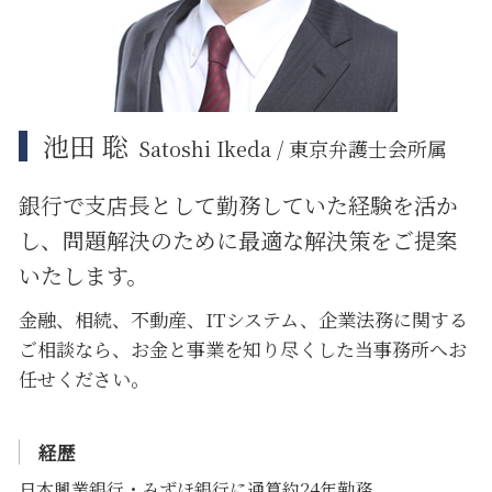
品川区 相続 相談
品川区 ITシステム 法律問題
池田 聡
Satoshi Ikeda / 東京弁護士会所属
銀行で支店長として勤務していた経験を活か
し、問題解決のために
最適な解決策をご提案
いたします。
金融、相続、不動産、ITシステム、企業法務に関する
ご相談なら、お金と事業を知り尽くした当事務所へお
任せください。
経歴
日本興業銀行・みずほ銀行に通算約24年勤務。