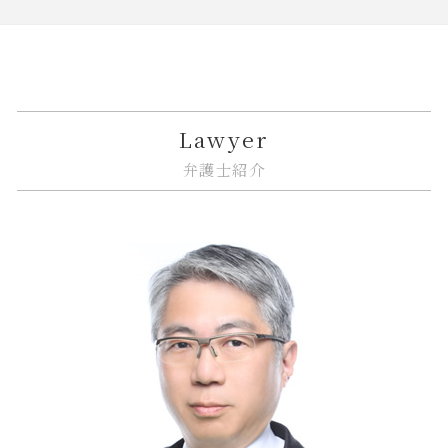
相続放棄
市街地再開発 流れ
金融 ネットとは
誹謗中傷 法律改正
企業法務 顧問弁護士
江東区 不動産 トラブル
相続 遺贈 違い
不動産建築トラブル 相談
金貨金融 利用
リーガルチェック 依頼
企業法務 契約書チェック
大田区 借地借家トラブル
相続 寄与分
マンション 強制退去
金融 犯罪
リーガルチェック 法律
企業法務 著作権
大田区 遺産分割
相続 単純承認
不動産トラブル 裁判
金融商品 受取手形
itシステム トラブル
紛争解決 できること
大田区 相続 相談
相隣関係 項目
金融商品 リスク 種類
誹謗中傷 法律事務所
企業法務 臨床
中央区 相続 相談
Lawyer
建築 トラブル
トラブル 金貨金融
誹謗中傷 防ぐには
従業員 解雇
大田区 相続
弁護士紹介
相隣関係 目隠し
金融 ファイナンス 違い
個人情報漏えい システム
企業法務とは 弁護士
中央区 相続放棄
金貨金融 違法
誹謗中傷 賠償金
nda 締結
品川区 相続
金融商品 勧誘 違法
誹謗中傷 不起訴
企業法務 種類
中央区 不動産 トラブル
金融商品 解決
システム開発 納期遅れ
カスタマーハラスメント 対策
大田区 相続放棄
誹謗中傷 いじめ 違い
企業法務 m&a
品川区 相続放棄
誹謗中傷 インターネット
企業法務 弁護士
品川区 遺産分割
itシステム リスク
企業法務 相談
中央区 借地借家トラブル
企業法務 戦略
江東区 相続放棄
企業法務 債権管理
品川区 企業法務
リーガルチェック 契約書
中央区 相続
大田区 不動産 トラブル