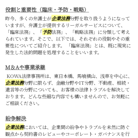
役割と重要性（臨床・予防・戦略）
昨今、多くの弁護士が
企業法務
分野を取り扱うようになって
いますが、弁護士が提供するリーガルサービスについて、
「臨床法務」、「
予防
法務」、「戦略法務」に分類して考え
られています。そこで、以下では、それぞれの役割やその重
要性についてご紹介します。 「臨床法務」とは、既に現実に
発生した法的問題を処理することをいいます。
M＆Aや事業承継
KOWA法律事務所は、東日本橋、馬喰横山、浅草を中心に、
企業法務
分野に限らず、金融分野やIT分野、不動産、相続・
遺言等の分野についても、お客様の法律トラブルを解決して
おります。どんな些細な内容でも構いませんので、お気軽に
ご相談ください。
紛争解決
企業法務
においては、企業間の紛争やトラブルを未然に防ぐ
観点から契約書のレビューやコーポレート・ガバナンスを行