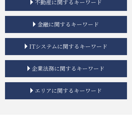
不動産に関するキーワード
相続 特別受益
相続 弁護士費用
相続 分配
境界線 相隣関係
金融に関するキーワード
相続 限定承認とは
家賃 値上げ 交渉
公正証書遺言 もめる
不動産トラブル 瑕疵
相続人 連絡 取れない
共有名義 不動産 売却
金融商品 トラブル
ITシステムに関するキーワード
相続 親
トラブル 解決
金融商品 種類
相続放棄 認められない事例
マンション 強制退去
投資 トラブル
相続 未成年 特別代理人
不動産トラブル 法律事務所
金融 トラブル
誹謗中傷 弁護士
企業法務に関するキーワード
相続 限定承認
市街地再開発 補助金
金融商品 預り金
itシステム リスク
相続 もめる
不動産トラブル 弁護士
金融商品 問題点
個人情報漏えい システム
連れ子 相続
借地 トラブル
金融 ネットとは
itシステム トラブル
企業法務 総務
エリアに関するキーワード
相続 争い
不動産トラブル 相談
トラブル 金貨金融
契約書 システム開発
企業法務 顧問弁護士
相続 弁護士
不動産トラブル 相談 賃貸
金融 問題点
誹謗中傷 罰金
企業法務 トラブル
相続 遺贈 違い
相隣関係 項目
金融商品 解決
誹謗中傷 インターネット
企業法務とは 弁護士
大田区 企業法務
相続 空き家
市街地再開発事業 流れ
金融商品 詐欺
システム開発 バグ
企業法務 契約書チェック
大田区 不動産 トラブル
相続 相談
建築 トラブル
金融商品 勧誘 違法
リーガルチェック 法務
nda 締結
中央区 ITシステム 法律問題
相続 遺産分割協議書
隣接地 トラブル
金融商品 リスク 種類
商標権 侵害
企業法務 知的財産
品川区 相続 相談