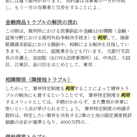
密には違う箇所があります。 契約書は当事者の一方が作成
し、もう一方の当事者と交渉をすることによ...
金融商品トラブルの解決の流れ
この際は、裁判所における民事訴訟や金融ADR機関（金融・
証券分野における裁判外紛争解決手続き）を
利用
して、損害
賠償請求訴訟における勝訴や、和解による解決を目指してい
きます。このために、証拠保全なども行います。 元銀行支店
長の弁護士、池田聡（KOWA法律事務所）は、中央区、大田
区、江東区、品川区をはじめとして、東京...
相隣関係（隣接地トラブル）
したがって、筆界特定制度を
利用
することによって境界トラ
ブルの解決にも資するということです。 筆界特定制度を
利用
するメリットとしては、手間がかからず、また費用が非常に
安いという点が挙げられるでしょう。 筆界特定制度の申請手
数料は、特定したい筆界を共有する2筆の土地の固定資産税評
価額の合計が基準となり、4000万円の...
借地借家トラブル