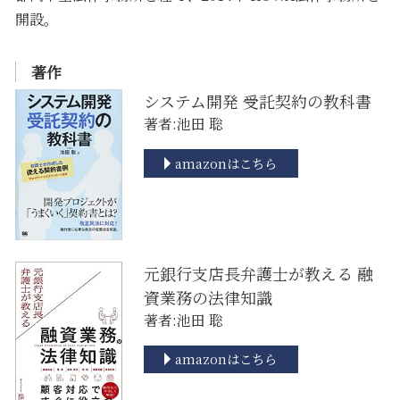
開設。
著作
システム開発 受託契約の教科書
著者:池田 聡
amazonはこちら
元銀行支店長弁護士が教える 融
資業務の法律知識
著者:池田 聡
amazonはこちら