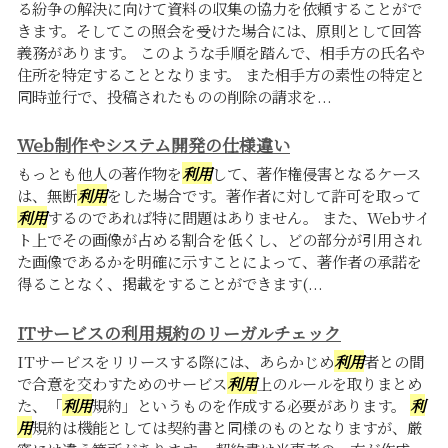
る紛争の解決に向けて資料の収集の協力を依頼することがで
きます。そしてこの照会を受けた場合には、原則として回答
義務があります。 このような手順を踏んで、相手方の氏名や
住所を特定することとなります。 また相手方の素性の特定と
同時並行で、投稿されたものの削除の請求を...
Web制作やシステム開発の仕様違い
もっとも他人の著作物を
利用
して、著作権侵害となるケース
は、無断
利用
をした場合です。著作者に対して許可を取って
利用
するのであれば特に問題はありません。 また、Webサイ
ト上でその画像が占める割合を低くし、どの部分が引用され
た画像であるかを明確に示すことによって、著作者の承諾を
得ることなく、掲載をすることができます(...
ITサービスの利用規約のリーガルチェック
ITサービスをリリースする際には、あらかじめ
利用
者との間
で合意を交わすためのサービス
利用
上のルールを取りまとめ
た、「
利用
規約」というものを作成する必要があります。
利
用
規約は機能としては契約書と同様のものとなりますが、厳