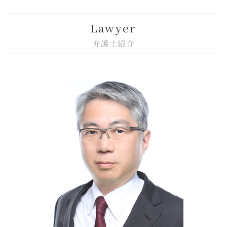
相続 調停 流れ
市街地再開発 地区計画
金貨金融 利用
誹謗中傷 賠償金
紛争解決 方法
品川区 相続放棄
契約不適合責任 免責 とは
金融商品 注記
誹謗中傷 法律改正
企業法務 訴訟
大田区 借地借家トラブル
Lawyer
市街地再開発 借家人
金貨金融 違法
リーガルチェック 法律
企業法務 臨床
江東区 不動産 トラブル
弁護士紹介
市街地再開発 流れ
金貨金融 ヤミ金
誹謗中傷 慰謝料
従業員 解雇
中央区 相続
金貨金融 とは
誹謗中傷 法律
カスタマーハラスメント 対策
大田区 遺産分割
金融 ファイナンス 違い
ソフトウェア 著作権
企業法務 コンプライアンス
大田区 相続 相談
金融 銀行
リーガルチェック システム
紛争解決 代理
江東区 相続放棄
システム開発 個人情報の漏えい
企業法務 契約書
中央区 不動産 トラブル
リーガルチェック 顧問弁護士
企業法務 相談
江東区 借地借家トラブル
誹謗中傷 いじめ 違い
企業法務 債権管理
大田区 相続放棄
紛争解決 代理人
江東区 遺産分割
紛争解決 できること
中央区 遺産分割
企業法務 法律事務所
品川区 企業法務
品川区 遺産分割
中央区 相続 相談
中央区 借地借家トラブル