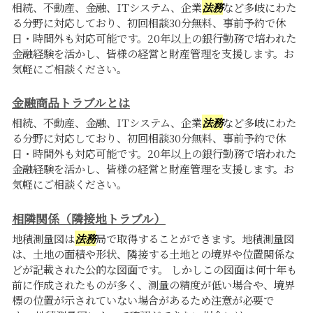
相続、不動産、金融、ITシステム、企業
法務
など多岐にわた
る分野に対応しており、初回相談30分無料、事前予約で休
日・時間外も対応可能です。20年以上の銀行勤務で培われた
金融経験を活かし、皆様の経営と財産管理を支援します。お
気軽にご相談ください。
金融商品トラブルとは
相続、不動産、金融、ITシステム、企業
法務
など多岐にわた
る分野に対応しており、初回相談30分無料、事前予約で休
日・時間外も対応可能です。20年以上の銀行勤務で培われた
金融経験を活かし、皆様の経営と財産管理を支援します。お
気軽にご相談ください。
相隣関係（隣接地トラブル）
地積測量図は
法務
局で取得することができます。地積測量図
は、土地の面積や形状、隣接する土地との境界や位置関係な
どが記載された公的な図面です。 しかしこの図面は何十年も
前に作成されたものが多く、測量の精度が低い場合や、境界
標の位置が示されていない場合があるため注意が必要で