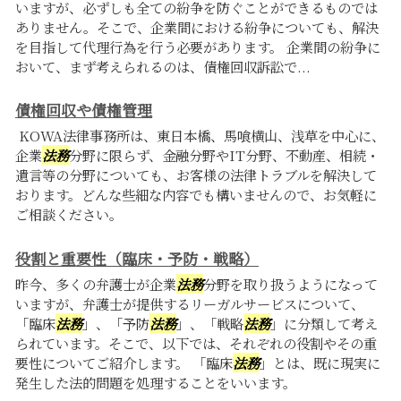
いますが、必ずしも全ての紛争を防ぐことができるものでは
ありません。そこで、企業間における紛争についても、解決
を目指して代理行為を行う必要があります。 企業間の紛争に
おいて、まず考えられるのは、債権回収訴訟で...
債権回収や債権管理
KOWA法律事務所は、東日本橋、馬喰横山、浅草を中心に、
企業
法務
分野に限らず、金融分野やIT分野、不動産、相続・
遺言等の分野についても、お客様の法律トラブルを解決して
おります。どんな些細な内容でも構いませんので、お気軽に
ご相談ください。
役割と重要性（臨床・予防・戦略）
昨今、多くの弁護士が企業
法務
分野を取り扱うようになって
いますが、弁護士が提供するリーガルサービスについて、
「臨床
法務
」、「予防
法務
」、「戦略
法務
」に分類して考え
られています。そこで、以下では、それぞれの役割やその重
要性についてご紹介します。 「臨床
法務
」とは、既に現実に
発生した法的問題を処理することをいいます。