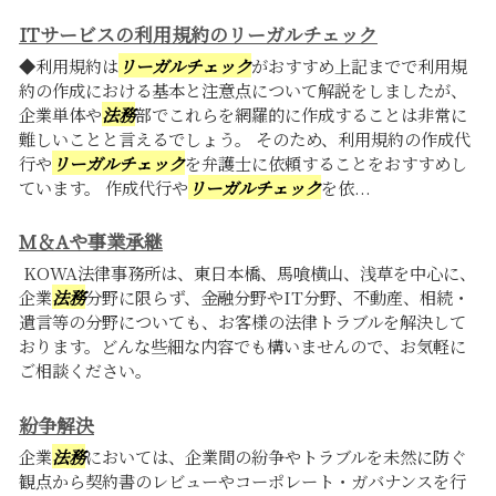
ITサービスの利用規約のリーガルチェック
◆利用規約は
リーガルチェック
がおすすめ上記までで利用規
約の作成における基本と注意点について解説をしましたが、
企業単体や
法務
部でこれらを網羅的に作成することは非常に
難しいことと言えるでしょう。 そのため、利用規約の作成代
行や
リーガルチェック
を弁護士に依頼することをおすすめし
ています。 作成代行や
リーガルチェック
を依...
M＆Aや事業承継
KOWA法律事務所は、東日本橋、馬喰横山、浅草を中心に、
企業
法務
分野に限らず、金融分野やIT分野、不動産、相続・
遺言等の分野についても、お客様の法律トラブルを解決して
おります。どんな些細な内容でも構いませんので、お気軽に
ご相談ください。
紛争解決
企業
法務
においては、企業間の紛争やトラブルを未然に防ぐ
観点から契約書のレビューやコーポレート・ガバナンスを行