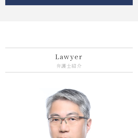
相続 遺産分割協議書
市街地再開発 土地区画整理 違い
金融商品 預り金
リーガルチェック 法律
従業員 解雇
相続人 連絡 取れない
市街地再開発事業 流れ
金貨金融 とは
誹謗中傷 不起訴
企業法務 訴訟
大田区 相続放棄
相続 連絡取れない
借地 トラブル
金融 トラブル
リーガルチェック 必要性
紛争解決 方法
中央区 相続放棄
相続 分割協議書
契約不適合責任 免責 とは
金融 問題点
システム開発 バグ
カスタマーハラスメント 対策
大田区 相続
相続 ルール
マンション 強制退去
金融商品 詐欺
誹謗中傷 いじめ 違い
企業法務 知的財産
品川区 不動産 トラブル
連れ子 相続
市街地再開発 地区計画
金融商品 新しい
規約 リーガルチェック
企業法務とは 弁護士
江東区 相続 相談
隣接地 トラブル
金融商品 トラブル
弁護士 リーガルチェック 費用
事業承継 m&a
品川区 相続
Lawyer
不動産トラブル 相談 賃貸
金融商品取引法
商標権 侵害
企業法務 契約書
中央区 企業法務
弁護士紹介
市街地再開発 流れ
金融商品 種類
誹謗中傷 法律
企業法務 コンプライアンス
江東区 相続放棄
金融 法律
リーガルチェック 目的
企業法務 戦略
江東区 遺産分割
金融 不祥事
個人情報漏えい システム
問題社員 解雇
品川区 借地借家トラブル
金融商品 受取手形
リーガルチェック システム
企業法務 m&a
大田区 借地借家トラブル
誹謗中傷 賠償金
紛争解決 できること
大田区 相続 相談
リーガルチェック 法務
紛争解決 代理人
江東区 借地借家トラブル
リーガルチェック 依頼
企業法務 弁護士
江東区 ITシステム 法律問題
企業法務 トラブル
中央区 臨床法務
リーガルチェック 契約書
中央区 相続 相談
企業法務 予防
中央区 遺産分割