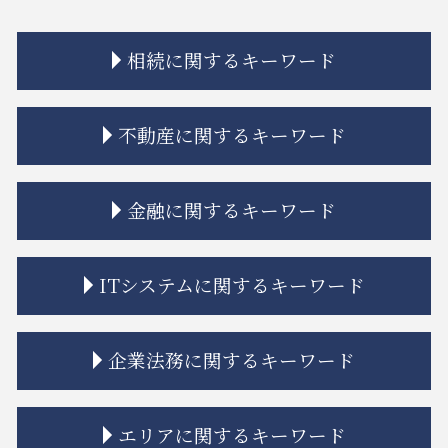
相続に関するキーワード
相続 遺贈 違い
不動産に関するキーワード
相続 調停 流れ
相続 受け取らない
相続 学費 特別受益
建築 トラブル
金融に関するキーワード
相続放棄 デメリット
共有名義 不動産 売却
相続 再婚
不動産建築トラブル 相談
相続放棄
市街地再開発 補助金
投資 トラブル
ITシステムに関するキーワード
相続 相談
相隣関係 項目
金融 ネットとは
公正証書遺言 もめる
市街地再開発 問題点
金融商品 分類
相続 限定承認
相隣関係 目隠し
トラブル 金貨金融
誹謗中傷 法律改正
企業法務に関するキーワード
相続放棄とは
市街地再開発 借家人
金融商品 勧誘 違法
itシステム リスク
相続 特別受益
トラブル 問題
金融商品 安全性
誹謗中傷 弁護士
相続 単純承認
不動産トラブル 裁判
金融商品 解決
誹謗中傷 インターネット
企業法務 法律事務所
エリアに関するキーワード
相続 プラスの財産
立ち退き 拒否
金融商品 クーリングオフ
システム開発 納期遅れ
企業法務 相談