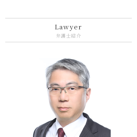
相続 特別受益
共有名義 不動産 売却
金融商品 トラブル
システム開発 個人情報の漏えい
下請法 改正 いつから
品川区 不動産 トラブル
相続放棄 期間
マンション 強制退去
金融adr制度 とは
リーガルチェック システム
企業法務 契約書チェック
大田区 予防法務
不動産トラブル 相談
金融商品取引法
リーガルチェック 依頼
紛争解決 弁護士
品川区 企業法務
Lawyer
不動産トラブル 裁判
金融商品 分類
誹謗中傷 防ぐには
企業法務 相談
大田区 借地借家トラブル
弁護士紹介
市街地再開発 流れ
金融商品 注記
誹謗中傷 法律改正
紛争解決 代理人
中央区 相続放棄
金融商品 クーリングオフ
誹謗中傷 賠償金
nda 締結
江東区 相続放棄
金融 トラブル
リーガルチェック 顧問弁護士
紛争解決 法律
品川区 借地借家トラブル
金融 銀行
ソフトウェア 著作権
企業法務 m&a
中央区 臨床法務
itシステム トラブル
紛争解決
大田区 相続放棄
リーガルチェック 法律
リーガルチェック 契約書
品川区 遺産分割
弁護士 リーガルチェック 費用
企業法務 知的財産
中央区 相続
企業法務 トラブル
品川区 相続
企業法務 予防
江東区 相続 相談
紛争解決 できること
大田区 企業法務
中央区 遺産分割
大田区 遺産分割
江東区 ITシステム 法律問題