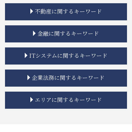
限定承認 手続き
不動産に関するキーワード
相続 単純承認
相続 離婚 子供
遺留分 時効
不動産トラブル 瑕疵
金融に関するキーワード
相続 分割協議書
建築 相隣関係
相続 争い
不動産トラブル 相談 賃貸
相続放棄 デメリット
家賃 値上げ 交渉
金融商品 受取手形
ITシステムに関するキーワード
相続 寄与分
市街地再開発 地区計画
投資 トラブル
相続 親
市街地再開発 問題点
金融商品 安全性
相続人 認知症
市街地再開発 補助金
金融商品 詐欺
誹謗中傷 いじめ 違い
企業法務に関するキーワード
相続 限定承認とは
借地 トラブル
金融 ファイナンス 違い
リーガルチェック 法務
相続 分割方法
立ち退き 拒否
金融 問題点
システム開発 納期遅れ
相続 調停 流れ
相隣関係 項目
金貨金融 とは
システム開発 問題
従業員 解雇
エリアに関するキーワード
相続 相談
不動産トラブル 弁護士
金貨金融 ヤミ金
誹謗中傷 罰金
企業法務 戦略
相続放棄とは
不動産トラブル 法律事務所
金貨金融 利用
誹謗中傷 訴えるには
カスタマーハラスメント 対策
相続 もめる
境界線 相隣関係
金融商品 預り金
契約書 システム開発
問題社員 解雇
中央区 相続 相談
相続 流れ
不動産建築トラブル 相談
金融商品 リスク 種類
リーガルチェック 目的
企業法務 訴訟
江東区 企業法務
相続 未成年 特別代理人
契約不適合責任 免責 とは
金貨金融 違法
itシステム リスク
紛争解決 代理
大田区 相続