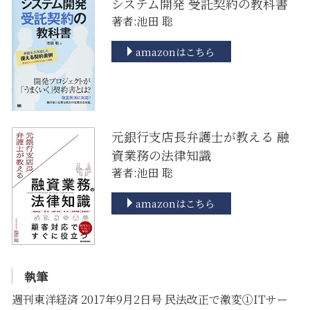
システム開発 受託契約の教科書
著者:池田 聡
amazonはこちら
元銀行支店長弁護士が教える 融
資業務の法律知識
著者:池田 聡
amazonはこちら
執筆
週刊東洋経済 2017年9月2日号 民法改正で激変①ITサー