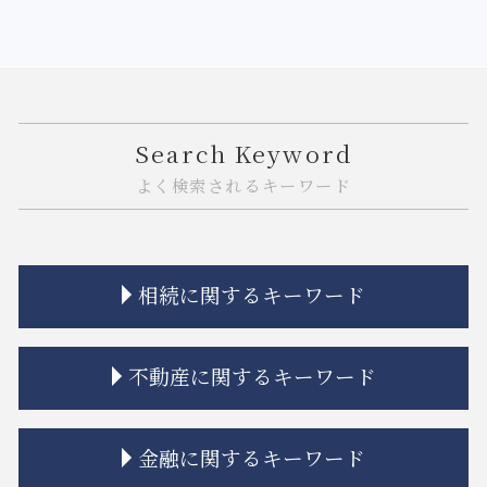
Search Keyword
よく検索されるキーワード
相続に関するキーワード
相続 未成年 特別代理人
不動産に関するキーワード
相続 弁護士
相続 親
相続 空き家
市街地再開発 土地区画整理 違い
金融に関するキーワード
相続 受け取らない
不動産建築トラブル 相談