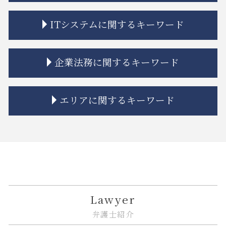
相続 連絡取れない
市街地再開発 補助金
相続 寄与分
不動産トラブル 相談 賃貸
金貨金融 ヤミ金
ITシステムに関するキーワード
公正証書遺言 もめる
トラブル 解決
金融 法律
相続 学費 特別受益
不動産トラブル 瑕疵
金融商品 勧誘 違法
相続放棄とは
市街地再開発 問題点
金貨金融 利用
誹謗中傷 法律事務所
企業法務に関するキーワード
相続放棄 デメリット
立ち退き 拒否
金融adr制度 とは
リーガルチェック 顧問弁護士
相続 分割協議書
相隣関係 項目
金融商品 受取手形
契約書 システム開発
相続人 連絡 取れない
不動産トラブル 相談
金融 不祥事
システム開発 バグ
リーガルチェック 契約書
エリアに関するキーワード
相続 ルール
相隣関係 目隠し
金融商品 注記
誹謗中傷 法律
紛争解決
相続 遺産分割協議書
市街地再開発 借家人
金融商品 解決
リーガルチェック 法律
企業法務 総務
相続 あとから借金
契約不適合責任 免責 とは
金融 ファイナンス 違い
誹謗中傷 慰謝料
企業法務 予防
中央区 相続
相続 期限
市街地再開発 法律
金融商品 問題点
誹謗中傷 法律改正
企業法務 弁護士
大田区 不動産 トラブル
相続放棄 期間
建築 相隣関係
金融商品 種類
誹謗中傷 訴えるには
企業法務 顧問弁護士
大田区 ITシステム 法律問題
相続 プラスの財産
家賃 値上げ 交渉
金融商品 リスク 種類
誹謗中傷 いじめ 違い
企業法務 戦略
江東区 相続 相談
相続 相談
境界線 相隣関係
金融商品取引法
ソフトウェア 著作権
下請法 改正 いつから
品川区 遺産分割
建築 トラブル
金融商品 クーリングオフ
リーガルチェック 必要性
企業法務 債権回収
中央区 遺産分割
Lawyer
マンション 強制退去
金融商品 新しい
itシステム トラブル
企業法務 訴訟
江東区 企業法務
弁護士紹介
借地 トラブル
金融商品 安全性
システム開発 納期遅れ
企業法務 契約書チェック
中央区 不動産 トラブル