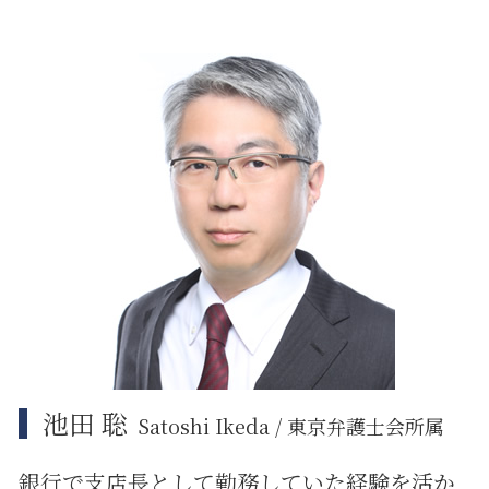
金貨金融 違法
誹謗中傷 賠償金
企業法務 契約書
江東区 相続
金融商品 預り金
リーガルチェック システム
企業法務 著作権
大田区 相続
投資 トラブル
商標権 侵害
企業法務 コンプライアンス
大田区 相続放棄
誹謗中傷 不起訴
企業法務とは 弁護士
品川区 借地借家トラブル
規約 リーガルチェック
nda 締結
大田区 予防法務
リーガルチェック 目的
紛争解決 弁護士
江東区 相続放棄
企業法務 トラブル
中央区 臨床法務
紛争解決 代理
品川区 相続 相談
紛争解決 できること
中央区 相続 相談
品川区 相続放棄
江東区 遺産分割
江東区 借地借家トラブル
池田 聡
Satoshi Ikeda / 東京弁護士会所属
銀行で支店長として勤務していた経験を活か