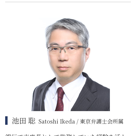
金融 銀行
誹謗中傷 慰謝料
企業法務 予防
中央区 企業法務
金融 犯罪
リーガルチェック 目的
紛争解決 代理人
大田区 相続放棄
金貨金融 ヤミ金
itシステム トラブル
企業法務 著作権
江東区 相続放棄
契約書 システム開発
企業法務 相談
品川区 相続
誹謗中傷 いじめ 違い
企業法務 コンプライアンス
江東区 ITシステム 法律問題
誹謗中傷 インターネット
企業法務 総務
中央区 ITシステム 法律問題
事業承継 相談
大田区 予防法務
紛争解決 弁護士
中央区 借地借家トラブル
企業法務 訴訟
大田区 企業法務
中央区 相続 相談
大田区 相続
江東区 相続 相談
池田 聡
Satoshi Ikeda / 東京弁護士会所属