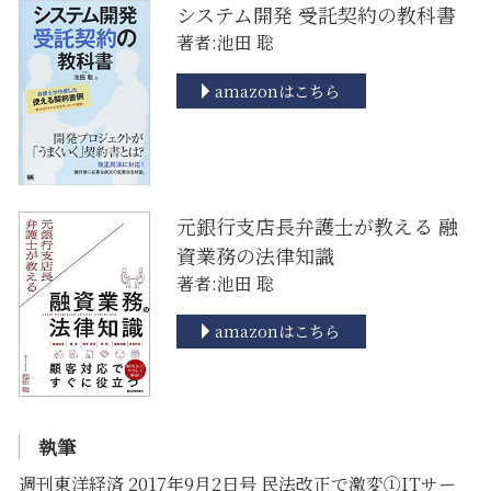
システム開発 受託契約の教科書
著者:池田 聡
amazonはこちら
元銀行支店長弁護士が教える 融
資業務の法律知識
著者:池田 聡
amazonはこちら
執筆
週刊東洋経済 2017年9月2日号 民法改正で激変①ITサー