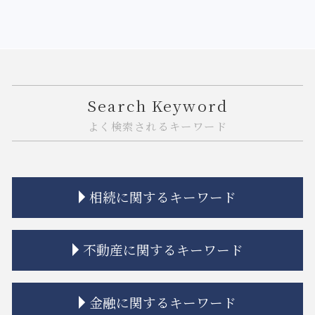
Search Keyword
よく検索されるキーワード
相続に関するキーワード
連れ子 相続
不動産に関するキーワード
相続 弁護士
相続 弁護士費用
相続 遺産分割協議書
契約不適合責任 免責 とは
金融に関するキーワード
公正証書遺言 もめる
市街地再開発 土地区画整理 違い