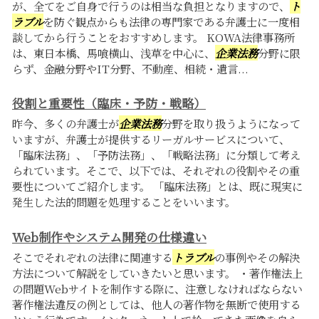
が、全てをご自身で行うのは相当な負担となりますので、
ト
ラブル
を防ぐ観点からも法律の専門家である弁護士に一度相
談してから行うことをおすすめします。 KOWA法律事務所
は、東日本橋、馬喰横山、浅草を中心に、
企業法務
分野に限
らず、金融分野やIT分野、不動産、相続・遺言...
役割と重要性（臨床・予防・戦略）
昨今、多くの弁護士が
企業法務
分野を取り扱うようになって
いますが、弁護士が提供するリーガルサービスについて、
「臨床法務」、「予防法務」、「戦略法務」に分類して考え
られています。そこで、以下では、それぞれの役割やその重
要性についてご紹介します。 「臨床法務」とは、既に現実に
発生した法的問題を処理することをいいます。
Web制作やシステム開発の仕様違い
そこでそれぞれの法律に関連する
トラブル
の事例やその解決
方法について解説をしていきたいと思います。 ・著作権法上
の問題Webサイトを制作する際に、注意しなければならない
著作権法違反の例としては、他人の著作物を無断で使用する