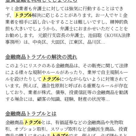
ヤミ金業者も弁護士に対しては強気に行動することはでき
ず、
トラブル
解決に応じることがあります。お一人でヤミ金
業者を相手に話し合いをすることは難しいですし、精神的負
担も大きいでしょうから、弁護士におまかせいただくことを
お勧めします。 元銀行支店長の弁護士、池田聡（KOWA法律
事務所）は、中央区、大田区、江東区、品川区...
金融商品トラブルの解決の流れ
このようにリスクのある金融商品は、その販売に関して法律
による様々な規制やルールがあったり、業界で自主規制ルー
ルを設けたりして
トラブル
につながらないように対策されて
います。例えば、適合性原則と呼ばれる重要なルールが存在
しており、業者が株式、債券、投資信託等の金融商品を勧誘
する場合には、顧客の知識、経験、財産の状況等...
金融商品トラブルとは
金融商品
トラブル
とは、有価証券などの金融商品や先物取
引、オプション取引、スワップ取引など金融派生商品、投資
商品の購入にまつわる
トラブル
です。例えば、必ず儲かると