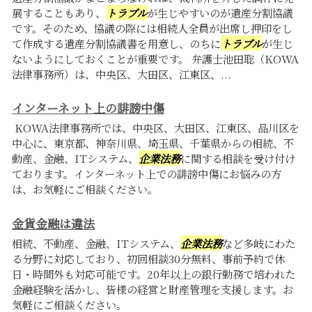
展することもあり、
トラブル
が生じやすいのが遺産分割協議
です。そのため、協議の際には相続人全員が出席し押印をし
て作成する遺産分割協議書を用意し、のちに
トラブル
が生じ
ないようにしておくことが重要です。 弁護士池田聡（KOWA
法律事務所）は、中央区、大田区、江東区、...
インターネット上の誹謗中傷
KOWA法律事務所では、中央区、大田区、江東区、品川区を
中心に、東京都、神奈川県、埼玉県、千葉県からの相続、不
動産、金融、ITシステム、
企業法務
に関する相談を受け付け
ております。インターネット上での誹謗中傷にお悩みの方
は、お気軽にご相談ください。
金貨金融は違法
相続、不動産、金融、ITシステム、
企業法務
など多岐にわた
る分野に対応しており、初回相談30分無料、事前予約で休
日・時間外も対応可能です。20年以上の銀行勤務で培われた
金融経験を活かし、皆様の経営と財産管理を支援します。お
気軽にご相談ください。