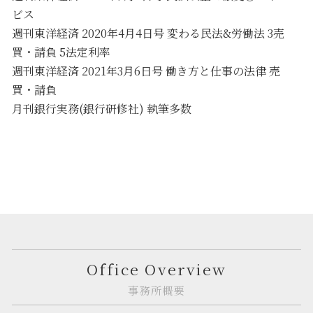
ビス
週刊東洋経済 2020年4月4日号 変わる民法&労働法 3売
買・請負 5法定利率
週刊東洋経済 2021年3月6日号 働き方と仕事の法律 売
買・請負
月刊銀行実務(銀行研修社) 執筆多数
Office Overview
事務所概要