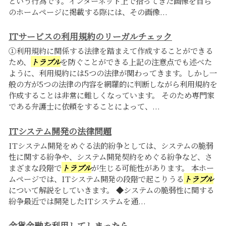
という行為です。インターネット上で拾ってきた画像を自ら
のホームページに掲載する際には、その画像...
ITサービスの利用規約のリーガルチェック
①利用規約に関係する法律を踏まえて作成することができる
ため、
トラブル
を防ぐことができる上記の注意点でも述べた
ように、利用規約には5つの法律が関わってきます。しかし一
般の方が5つの法律の内容を網羅的に判断しながら利用規約を
作成することは非常に難しくなっています。 そのため専門家
である弁護士に依頼をすることによって、...
ITシステム開発の法律問題
ITシステム開発をめぐる法的紛争としては、システムの脆弱
性に関する紛争や、システム開発契約をめぐる紛争など、さ
まざまな段階で
トラブル
が生じる可能性があります。 本ホー
ムページでは、ITシステム開発の段階で起こりうる
トラブル
について解説をしていきます。 ◆システムの脆弱性に関する
紛争最近では開発したITシステムを通...
金貨金融を利用してしまったら