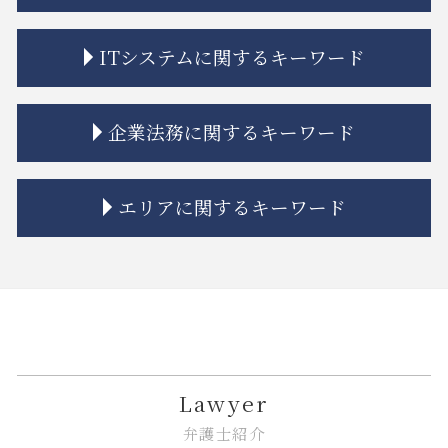
相続放棄とは
共有名義 不動産 売却
相続 限定承認とは
不動産トラブル 法律事務所
金融商品 新しい
ITシステムに関するキーワード
相続 限定承認
立ち退き 拒否
トラブル 金貨金融
相続 分割方法
マンション 強制退去
金融商品 詐欺
相続 未成年 特別代理人
市街地再開発 流れ
金融商品 種類
ソフトウェア 著作権
企業法務に関するキーワード
相続 特別受益
相隣関係 目隠し
金融 問題点
リーガルチェック 必要性
相続 調停 流れ
市街地再開発 問題点
金融商品 クーリングオフ
itシステム リスク
相続人 連絡 取れない
不動産建築トラブル 相談
金貨金融 利用
誹謗中傷 弁護士
紛争解決 代理
エリアに関するキーワード
相続 離婚 子供
建築 トラブル
金融商品 安全性
リーガルチェック 法律
企業法務とは 弁護士
相続 連絡取れない
トラブル 問題
金融adr制度 とは
商標権 侵害
カスタマーハラスメント 対策
相続 プラスの財産
市街地再開発 法律
金融商品 勧誘 違法
弁護士 リーガルチェック 費用
企業法務 弁護士
品川区 借地借家トラブル
遺留分 時効
隣接地 トラブル
金融商品 解決
誹謗中傷 賠償金
事業承継 m&a
大田区 相続 相談
相続 親
市街地再開発事業 流れ
投資 トラブル
誹謗中傷 不起訴
企業法務 債権回収
中央区 相続
相続 期限
不動産トラブル 相談
金融 法律
誹謗中傷 法律改正
従業員 解雇
江東区 相続
相続放棄 デメリット
借地 トラブル
金融 ネットとは
リーガルチェック 依頼
下請法 改正 いつから
品川区 企業法務
不動産トラブル 裁判
金融 不祥事
システム開発 個人情報の漏えい
m&a 相談
江東区 不動産 トラブル
Lawyer
相隣関係 項目
金貨金融 とは
リーガルチェック 顧問弁護士
紛争解決 方法
品川区 相続 相談
弁護士紹介
不動産トラブル 相談 賃貸
金貨金融 違法
誹謗中傷 法律事務所
紛争解決
大田区 ITシステム 法律問題