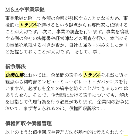
M＆Aや事業承継
事業承継に際して多額の金銭が移転することになるため、事
後的な
トラブル
を避けるという観点からも専門家に依頼する
ことが大切です。 次に、事業の調査を行います。事業を譲渡
する側の会社の決算書や経営陣などの調査を行い、本当にそ
の事業を承継するべきか否か、自社の強み・弱みをしっかり
と把握しておくことが大切です。 そして、事...
紛争解決
企業法務
においては、企業間の紛争や
トラブル
を未然に防ぐ
観点から契約書のレビューやコーポレート・ガバナンスを行
いますが、必ずしも全ての紛争を防ぐことができるものでは
ありません。そこで、企業間における紛争についても、解決
を目指して代理行為を行う必要があります。 企業間の紛争に
おいて、まず考えられるのは、債権回収訴訟で...
債権回収や債権管理
以上のような債権回収や管理方法が基本的に考えられます