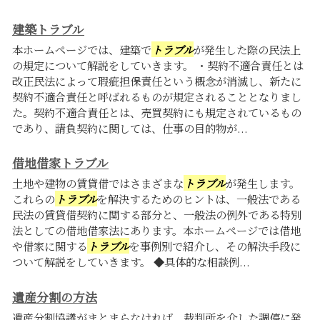
建築トラブル
本ホームページでは、建築で
トラブル
が発生した際の民法上
の規定について解説をしていきます。 ・契約不適合責任とは
改正民法によって瑕疵担保責任という概念が消滅し、新たに
契約不適合責任と呼ばれるものが規定されることとなりまし
た。契約不適合責任とは、売買契約にも規定されているもの
であり、請負契約に関しては、仕事の目的物が...
借地借家トラブル
土地や建物の賃貸借ではさまざまな
トラブル
が発生します。
これらの
トラブル
を解決するためのヒントは、一般法である
民法の賃貸借契約に関する部分と、一般法の例外である特別
法としての借地借家法にあります。本ホームページでは借地
や借家に関する
トラブル
を事例別で紹介し、その解決手段に
ついて解説をしていきます。 ◆具体的な相談例...
遺産分割の方法
遺産分割協議がまとまらなければ、裁判所を介した調停に発