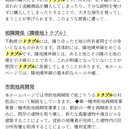
言われて金融商品を購入してしまったり、十分な説明を受け
ずに購入してしまったりすることで、大きな損失を被ってし
まうことが挙げられます。このような被害に遭って...
相隣関係（隣接地トラブル）
不動産の
トラブル
には、隣り合った土地の所有者同士での争
いとなるものがあります。具体的には、隣地境界線をめぐる
トラブル
です。隣地境界線とは、ある土地とその隣の土地の
境を示す線のことであり、これが明確となっていないことが
原因で
トラブル
に発展してしまうことがあります。 本ホーム
ページでは、隣地境界線の基本的なルールや確...
市街地再開発
本ホームページでは市街地再開発で起こりうる
トラブル
の対
処法について解説をしていきます。 ◆第一種市街地再開発事
業第一種市街地再開発事業とは、駅前の一帯を再開発するた
めに、既存の建物を取り壊し、新たな高層建物や複合ビルを
建築することによって、従前の地権者が完成した建物内の区
分所有権を取得することによって、権利変換で...