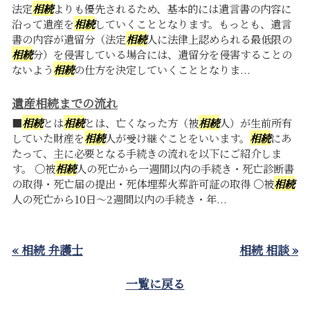
法定
相続
よりも優先されるため、基本的には遺言書の内容に
沿って遺産を
相続
していくこととなります。もっとも、遺言
書の内容が遺留分（法定
相続
人に法律上認められる最低限の
相続
分）を侵害している場合には、遺留分を侵害することの
ないよう
相続
の仕方を決定していくこととなりま...
遺産相続までの流れ
■
相続
とは
相続
とは、亡くなった方（被
相続
人）が生前所有
していた財産を
相続
人が受け継ぐことをいいます。
相続
にあ
たって、主に必要となる手続きの流れを以下にご紹介しま
す。 〇被
相続
人の死亡から一週間以内の手続き・死亡診断書
の取得・死亡届の提出・死体埋葬火葬許可証の取得 〇被
相続
人の死亡から10日～2週間以内の手続き・年...
« 相続 弁護士
相続 相談 »
一覧に戻る