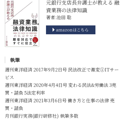
元銀行支店長弁護士が教える 融
資業務の法律知識
著者:池田 聡
amazonはこちら
執筆
週刊東洋経済 2017年9月2日号 民法改正で激変①ITサー
ビス
週刊東洋経済 2020年4月4日号 変わる民法&労働法 3売
買・請負 5法定利率
週刊東洋経済 2021年3月6日号 働き方と仕事の法律 売
買・請負
月刊銀行実務(銀行研修社) 執筆多数