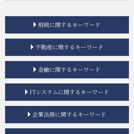
相続に関するキーワード
相続放棄
不動産に関するキーワード
相続 弁護士
相続 限定承認
相続 ルール
市街地再開発 補助金
金融に関するキーワード
相続放棄とは
不動産トラブル 法律事務所
限定承認 手続き
家賃 値上げ 交渉
相続 学費 特別受益
建築 トラブル
金融商品 注記
ITシステムに関するキーワード
相続 調停 流れ
市街地再開発 地区計画
金融商品 分類
連れ子 相続
市街地再開発 流れ
金融商品 詐欺
相続放棄 管理義務
相隣関係 項目
金貨金融 ヤミ金
リーガルチェック 依頼
企業法務に関するキーワード
公正証書遺言 もめる
市街地再開発 問題点
金融商品 安全性
誹謗中傷 罰金
相続 兄弟 不公平
マンション 強制退去
金融商品 新しい
誹謗中傷 不起訴
相続 離婚 子供
相隣関係 目隠し
金融商品 勧誘 違法
規約 リーガルチェック
リーガルチェック 契約書