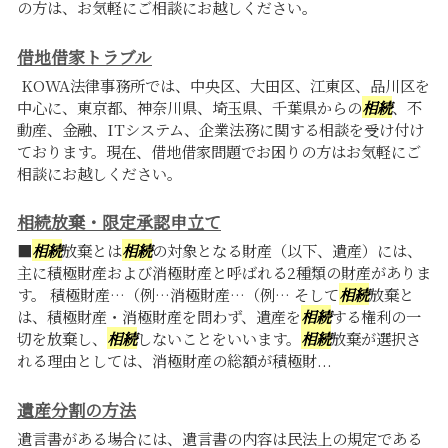
の方は、お気軽にご相談にお越しください。
借地借家トラブル
KOWA法律事務所では、中央区、大田区、江東区、品川区を
中心に、東京都、神奈川県、埼玉県、千葉県からの
相続
、不
動産、金融、ITシステム、企業法務に関する相談を受け付け
ております。現在、借地借家問題でお困りの方はお気軽にご
相談にお越しください。
相続放棄・限定承認申立て
■
相続
放棄とは
相続
の対象となる財産（以下、遺産）には、
主に積極財産および消極財産と呼ばれる2種類の財産がありま
す。 積極財産…（例…消極財産…（例… そして
相続
放棄と
は、積極財産・消極財産を問わず、遺産を
相続
する権利の一
切を放棄し、
相続
しないことをいいます。
相続
放棄が選択さ
れる理由としては、消極財産の総額が積極財...
遺産分割の方法
遺言書がある場合には、遺言書の内容は民法上の規定である