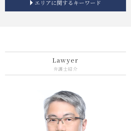
エリアに関するキーワード
相続人 認知症
市街地再開発 土地区画整理 違い
トラブル 金貨金融
誹謗中傷 法律
下請法 改正 いつから
相続 空き家
市街地再開発事業 流れ
金融 犯罪
誹謗中傷 法律改正
企業法務 トラブル
相続 遺産分割協議書
市街地再開発 法律
金融商品 解決
弁護士 リーガルチェック 費用
企業法務 契約書チェック
品川区 不動産 トラブル
相続 分割協議書
不動産トラブル 瑕疵
金融商品 受取手形
商標権 侵害
nda 締結
中央区 ITシステム 法律問題
相続 分割方法
不動産トラブル 相談 賃貸
金融 問題点
リーガルチェック 必要性
企業法務 臨床
品川区 相続
相続 遺贈 違い
不動産トラブル 裁判
金融 トラブル
リーガルチェック 目的
企業法務 法律事務所
江東区 相続放棄
相続放棄 認められない事例
隣接地 トラブル
金貨金融 違法
リーガルチェック 顧問弁護士
問題社員 解雇
中央区 不動産 トラブル
共有名義 不動産 売却
金融商品 トラブル
誹謗中傷 いじめ 違い
紛争解決 代理人
大田区 相続
Lawyer
不動産トラブル 相談
金融商品取引法
契約書 システム開発
カスタマーハラスメント 対策
中央区 相続
弁護士紹介
市街地再開発 借家人
金融 不祥事
誹謗中傷 インターネット
企業法務 知的財産
江東区 企業法務
金融 法律
誹謗中傷 法律事務所
従業員 解雇
中央区 臨床法務
金融商品 問題点
個人情報漏えい システム
企業法務 著作権
品川区 遺産分割
金融adr制度 とは
システム開発 問題
紛争解決 できること
江東区 遺産分割
itシステム リスク
企業法務 契約書
中央区 借地借家トラブル
誹謗中傷 賠償金
企業法務 戦略
品川区 借地借家トラブル
システム開発 納期遅れ
企業法務 債権管理
中央区 相続放棄
企業法務 コンプライアンス
大田区 相続 相談
企業法務 相談
大田区 予防法務