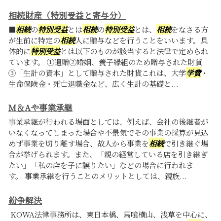
相続財産（特別受益と寄与分）
■
相続
の
特別受益
とは
相続
の
特別受益
とは、
相続
をなさる方
が生前に特定の
相続
人に贈与などを行うことをいいます。具
体的に
特別受益
とは以下のものが該当すると法律で定められ
ています。 ①遺贈②婚姻、養子縁組のため贈与された財貨
③「生計の資本」として贈与された財貨これは、大学
学費
・
生命保険金・死亡退職金など、広く生計の基礎と...
M＆Aや事業承継
事業承継が行われる場面としては、例えば、会社の後継者が
いなくなってしまった場合や不景気でその事業の採算が見込
めず事業を切り離す場合、故人から事業を
相続
で引き継ぐ場
合が挙げられます。また、「親の経営している店を引き継ぎ
たい」「私の店を子に譲りたい」などの場合に行われま
す。 事業承継を行うことのメリットとしては、親族...
紛争解決
KOWA法律事務所は、東日本橋、馬喰横山、浅草を中心に、