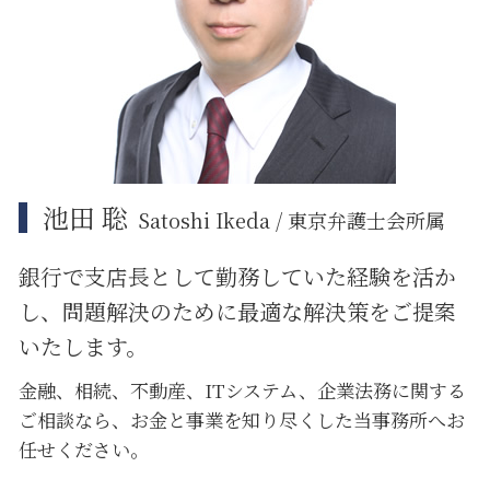
企業法務 種類
江東区 不動産 トラブル
大田区 企業法務
江東区 借地借家トラブル
大田区 不動産 トラブル
池田 聡
Satoshi Ikeda / 東京弁護士会所属
銀行で支店長として勤務していた経験を活か
し、問題解決のために
最適な解決策をご提案
いたします。
金融、相続、不動産、ITシステム、企業法務に関する
ご相談なら、お金と事業を知り尽くした当事務所へお
任せください。