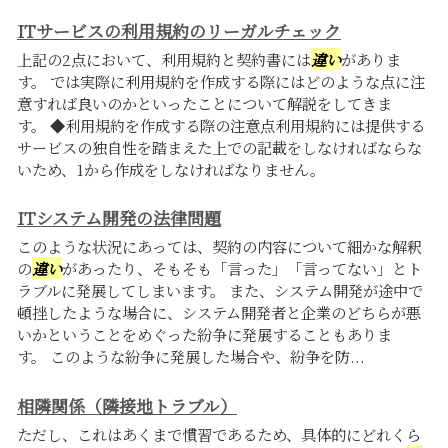
ITサービスの利用規約のリーガルチェック
上記の2点において、利用規約と契約書には
違い
がありま
す。 では実際に利用規約を作成する際にはどのような点に注
意すれば良いのかといったことについて解説をしてきま
す。 ◆利用規約を作成する際の注意点利用規約には提供する
サービスの独自性を踏まえた上での記載をしなければならな
いため、1から作成をしなければなりません。
ITシステム開発の法律問題
このような状況にあっては、契約の内容について細かな解釈
の
違い
があったり、そもそも「言った」「言ってない」とト
ラブルに発展してしまいます。 また、システム開発が途中で
頓挫したような場合に、システム開発者と企業のどちらが悪
いかということをめぐった紛争に発展することもありま
す。 このような紛争に発展した場合や、紛争を防...
相隣関係（隣接地トラブル）
ただし、これはあくまで慣習であるため、具体的にどれくら