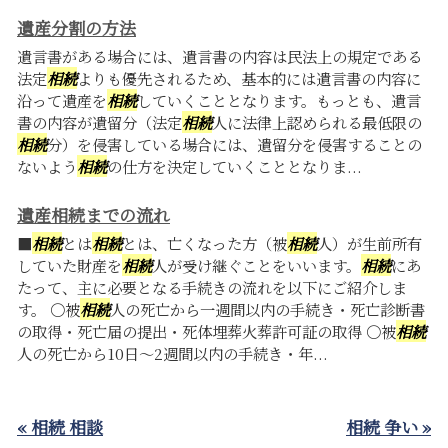
遺産分割の方法
遺言書がある場合には、遺言書の内容は民法上の規定である
法定
相続
よりも優先されるため、基本的には遺言書の内容に
沿って遺産を
相続
していくこととなります。もっとも、遺言
書の内容が遺留分（法定
相続
人に法律上認められる最低限の
相続
分）を侵害している場合には、遺留分を侵害することの
ないよう
相続
の仕方を決定していくこととなりま...
遺産相続までの流れ
■
相続
とは
相続
とは、亡くなった方（被
相続
人）が生前所有
していた財産を
相続
人が受け継ぐことをいいます。
相続
にあ
たって、主に必要となる手続きの流れを以下にご紹介しま
す。 〇被
相続
人の死亡から一週間以内の手続き・死亡診断書
の取得・死亡届の提出・死体埋葬火葬許可証の取得 〇被
相続
人の死亡から10日～2週間以内の手続き・年...
« 相続 相談
相続 争い »