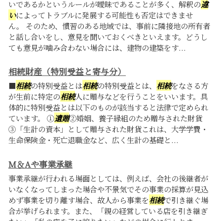
いであるかというルールが曖昧であることが多く、解釈の
違
い
によってトラブルに発展する可能性も否定はできませ
ん。 そのため、慣習のある地域では、事前に隣接地の所有者
と話し合いをし、意見を聞いておくべきといえます。どうし
ても意見が噛み合わない場合には、建物の建築をす...
相続財産（特別受益と寄与分）
■
相続
の特別受益とは
相続
の特別受益とは、
相続
をなさる方
が生前に特定の
相続
人に贈与などを行うことをいいます。具
体的に特別受益とは以下のものが該当すると法律で定められ
ています。 ①
遺贈
②婚姻、養子縁組のため贈与された財貨
③「生計の資本」として贈与された財貨これは、大学学費・
生命保険金・死亡退職金など、広く生計の基礎と...
M＆Aや事業承継
事業承継が行われる場面としては、例えば、会社の後継者が
いなくなってしまった場合や不景気でその事業の採算が見込
めず事業を切り離す場合、故人から事業を
相続
で引き継ぐ場
合が挙げられます。また、「親の経営している店を引き継ぎ