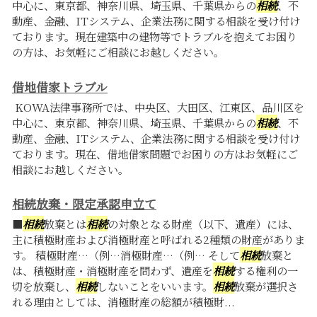
中心に、東京都、神奈川県、埼玉県、千葉県からの
相続
、不
動産、金融、ITシステム、企業法務に関する相談を受け付け
ております。現在建築中の建物等でトラブルを抱えてお困り
の方は、お気軽にご相談にお越しください。
借地借家トラブル
KOWA法律事務所では、中央区、大田区、江東区、品川区を
中心に、東京都、神奈川県、埼玉県、千葉県からの
相続
、不
動産、金融、ITシステム、企業法務に関する相談を受け付け
ております。現在、借地借家問題でお困りの方はお気軽にご
相談にお越しください。
相続放棄・限定承認申立て
■
相続
放棄とは
相続
の対象となる財産（以下、遺産）には、
主に積極財産および消極財産と呼ばれる2種類の財産がありま
す。 積極財産…（例…消極財産…（例… そして
相続
放棄と
は、積極財産・消極財産を問わず、遺産を
相続
する権利の一
切を放棄し、
相続
しないことをいいます。
相続
放棄が選択さ
れる理由としては、消極財産の総額が積極財...