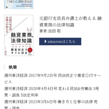
元銀行支店長弁護士が教える 融
資業務の法律知識
著者:池田 聡
amazonはこちら
執筆
週刊東洋経済 2017年9月2日号 民法改正で激変①ITサー
ビス
週刊東洋経済 2020年4月4日号 変わる民法&労働法 3売
買・請負 5法定利率
週刊東洋経済 2021年3月6日号 働き方と仕事の法律 売
買・請負