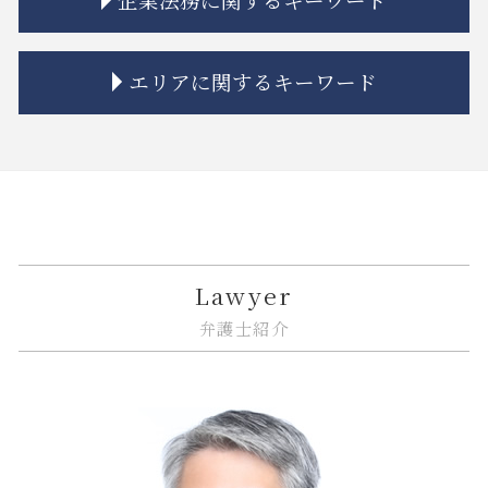
相続 受け取らない
マンション 強制退去
金融 問題点
誹謗中傷 賠償金
相続 プラスの財産
不動産建築トラブル 相談
金貨金融 ヤミ金
誹謗中傷 罰金
相続 あとから借金
隣接地 トラブル
投資 トラブル
リーガルチェック 必要性
企業法務 相談
エリアに関するキーワード
相続 兄弟 不公平
相隣関係 トラブル
金融商品 安全性
誹謗中傷 インターネット
企業法務 予防
相続 単純承認
市街地再開発事業 流れ
金融 法律
システム開発 問題
企業法務 コンプライアンス
相続 ルール
市街地再開発 地区計画
金融 トラブル
規約 リーガルチェック
紛争解決 法律
大田区 ITシステム 法律問題
連れ子 相続
不動産トラブル 法律事務所
金貨金融 とは
リーガルチェック 法律
企業法務 種類
江東区 相続 相談
相続 連絡取れない
市街地再開発 補助金
金貨金融 違法
ソフトウェア 著作権
リーガルチェック 契約書
江東区 借地借家トラブル
相続放棄
市街地再開発 法律
金融商品 問題点
誹謗中傷 防ぐには
紛争解決 できること
江東区 ITシステム 法律問題
相続 争い
不動産トラブル 弁護士
金融商品 リスク 種類
誹謗中傷 法律改正
問題社員 解雇
大田区 相続 相談
トラブル 解決
金融商品 クーリングオフ
システム開発 バグ
企業法務 債権管理
中央区 相続放棄
Lawyer
境界線 相隣関係
金融商品 勧誘 違法
契約書 システム開発
企業法務 訴訟
江東区 遺産分割
弁護士紹介
トラブル 問題
金融商品 トラブル
リーガルチェック 法務
紛争解決 代理人
品川区 遺産分割
金融商品 受取手形
誹謗中傷 訴えるには
企業法務とは 弁護士
大田区 予防法務
金融商品取引法
リーガルチェック 依頼
紛争解決 方法
品川区 企業法務
金融商品 新しい
リーガルチェック システム
企業法務 m&a
中央区 ITシステム 法律問題
誹謗中傷 弁護士
企業法務 戦略
大田区 企業法務
商標権 侵害
企業法務 総務
江東区 不動産 トラブル