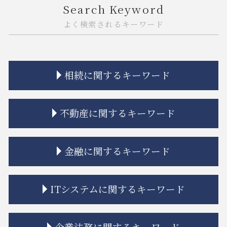
Search Keyword
よく検索されるキーワード
相続に関するキーワード
相続 学費 特別受益
不動産に関するキーワード
相続 遺産分割協議書
相続 相談
公正証書遺言 もめる
家賃 値上げ 交渉
金融に関するキーワード
相続放棄 デメリット
建築 相隣関係
相続人 連絡 取れない
市街地再開発 借家人
相続 分割協議書
不動産トラブル 相談 賃貸
金融商品 詐欺
ITシステムに関するキーワード
相続 限定承認
共有名義 不動産 売却
金融商品 注記
相続 調停 流れ
相隣関係 目隠し
金融商品 解決
相続 期限
借地 トラブル
金融商品 預り金
弁護士 リーガルチェック 費用
企業法務に関するキーワード