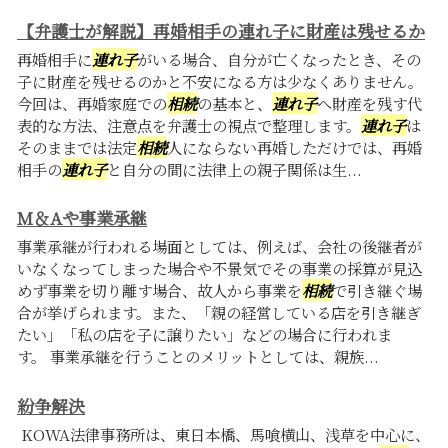
【弁護士が解説】再婚相手の連れ子に財産は残せるか
再婚相手に
連れ子
がいる場合、自分が亡くなったとき、その
子に財産を残せるのかと不安になる方は少なくありません。
今回は、再婚家庭での
相続
の基本と、
連れ子
へ財産を残す代
表的な方法、注意点を弁護士の視点で整理します。
連れ子
は
そのままでは法定
相続
人にならない再婚しただけでは、再婚
相手の
連れ子
と自分の間に法律上の親子関係は生...
M＆Aや事業承継
事業承継が行われる場面としては、例えば、会社の後継者が
いなくなってしまった場合や不景気でその事業の採算が見込
めず事業を切り離す場合、故人から事業を
相続
で引き継ぐ場
合が挙げられます。また、「親の経営している店を引き継ぎ
たい」「私の店を子に譲りたい」などの場合に行われま
す。 事業承継を行うことのメリットとしては、親族...
紛争解決
KOWA法律事務所は、東日本橋、馬喰横山、浅草を中心に、