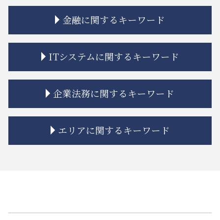
相続 遺産分割協議書
建築 相隣関係
金融に関するキーワード
相続 特別受益
市街地再開発 問題点
相続放棄とは
境界線 相隣関係
相続 分割協議書
相隣関係 項目
金融 法律
ITシステムに関するキーワード
相続 遺贈 違い
不動産トラブル 相談 賃貸
金貨金融 ヤミ金
相続 親
マンション 強制退去
金貨金融 利用
相続 もめる
立ち退き 拒否
金融商品取引法
誹謗中傷 法律
企業法務に関するキーワード
相続 調停 流れ
不動産トラブル 裁判
金融adr制度 とは
弁護士 リーガルチェック 費用
相続 兄弟 不公平
不動産トラブル 法律事務所
金融商品 勧誘 違法
リーガルチェック 目的
相続 学費 特別受益
不動産トラブル 瑕疵
金融商品 リスク 種類
リーガルチェック 顧問弁護士
企業法務 コンプライアンス
エリアに関するキーワード
相続 限定承認とは
トラブル 解決
金融 ネットとは
itシステム リスク
企業法務 予防
相続人 認知症
市街地再開発事業 流れ
トラブル 金貨金融
誹謗中傷 法律事務所
企業法務 m&a
相続 限定承認
市街地再開発 土地区画整理 違い
金融 ファイナンス 違い
誹謗中傷 インターネット
企業法務 債権管理
江東区 遺産分割
相続 空き家
不動産トラブル 弁護士
金融商品 解決
誹謗中傷 慰謝料
事業承継 m&a
中央区 臨床法務
相続 弁護士
トラブル 問題
金貨金融 とは
システム開発 問題
企業法務 法律事務所
大田区 相続
相続 寄与分
隣接地 トラブル
金融商品 注記
リーガルチェック 法務
カスタマーハラスメント 対策
中央区 相続
相続 ルール
契約不適合責任 免責 とは
投資 トラブル
誹謗中傷 いじめ 違い
企業法務とは 弁護士
大田区 相続 相談
市街地再開発 地区計画
金融 不祥事
ソフトウェア 著作権
m&a 相談
江東区 借地借家トラブル