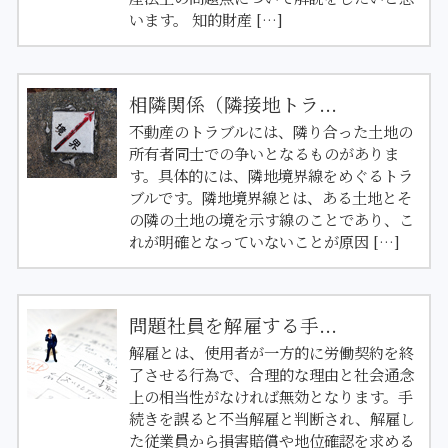
います。 知的財産 […]
相隣関係（隣接地トラ...
不動産のトラブルには、隣り合った土地の
所有者同士での争いとなるものがありま
す。具体的には、隣地境界線をめぐるトラ
ブルです。隣地境界線とは、ある土地とそ
の隣の土地の境を示す線のことであり、こ
れが明確となっていないことが原因 […]
問題社員を解雇する手...
解雇とは、使用者が一方的に労働契約を終
了させる行為で、合理的な理由と社会通念
上の相当性がなければ無効となります。手
続きを誤ると不当解雇と判断され、解雇し
た従業員から損害賠償や地位確認を求める