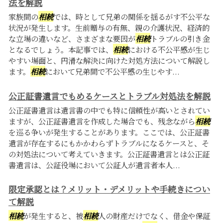
法を解説
家族間の
相続
では、時として兄弟の関係を揺るがす不公平な
状況が発生します。生前贈与の有無、親の介護状況、経済的
な立場の違いなど、さまざまな要因が
相続
トラブルの引き金
となるでしょう。本記事では、
相続
における不公平感が生じ
やすい場面と、円滑な解決に向けた対処方法について解説し
ます。
相続
において兄弟間で不公平感の生じやす...
公正証書遺言でもめるケースとトラブル対処法を解説
公正証書遺言は遺言書の中でも特に信頼性が高いとされてい
ますが、公正証書遺言を作成した場合でも、残念ながら
相続
を巡る争いが発生することがあります。ここでは、公正証書
遺言が存在するにもかかわらずトラブルになるケースと、そ
の対処法について考えていきます。公正証書遺言とは公正証
書遺言は、公証役場において公証人が遺言者本人...
限定承認とは？メリット・デメリットや手続きについ
て解説
相続
が発生すると、被
相続
人の財産だけでなく、借金や保証