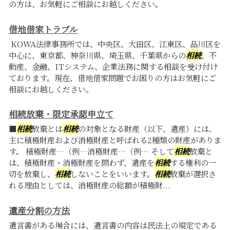
の方は、お気軽にご相談にお越しください。
借地借家トラブル
KOWA法律事務所では、中央区、大田区、江東区、品川区を
中心に、東京都、神奈川県、埼玉県、千葉県からの
相続
、不
動産、金融、ITシステム、企業法務に関する相談を受け付け
ております。現在、借地借家問題でお困りの方はお気軽にご
相談にお越しください。
相続放棄・限定承認申立て
■
相続
放棄とは
相続
の対象となる財産（以下、遺産）には、
主に積極財産および消極財産と呼ばれる2種類の財産がありま
す。 積極財産…（例…消極財産…（例… そして
相続
放棄と
は、積極財産・消極財産を問わず、遺産を
相続
する権利の一
切を放棄し、
相続
しないことをいいます。
相続
放棄が選択さ
れる理由としては、消極財産の総額が積極財...
遺産分割の方法
遺言書がある場合には、遺言書の内容は民法上の規定である