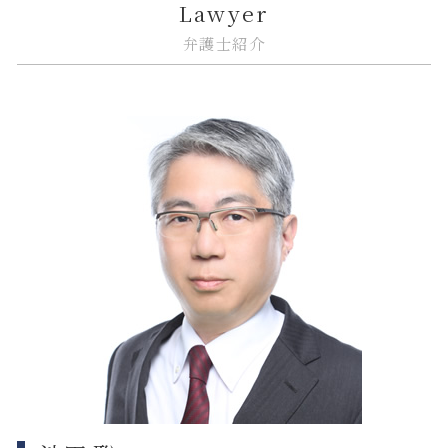
Lawyer
不動産トラブル 相談
金融 問題点
規約 リーガルチェック
紛争解決 法律
中央区 不動産 トラブル
弁護士紹介
市街地再開発 借家人
金融 犯罪
システム開発 納期遅れ
企業法務 債権回収
大田区 予防法務
金融商品 安全性
itシステム トラブル
企業法務 弁護士
品川区 借地借家トラブル
金融商品 分類
契約書 システム開発
nda 締結
大田区 遺産分割
金貨金融 違法
リーガルチェック システム
紛争解決 代理人
品川区 相続
誹謗中傷 防ぐには
下請法 改正 いつから
大田区 ITシステム 法律問題
誹謗中傷 弁護士
従業員 解雇
江東区 相続放棄
個人情報漏えい システム
問題社員 解雇
中央区 企業法務
企業法務 著作権
大田区 相続放棄
紛争解決 弁護士
大田区 不動産 トラブル
企業法務 顧問弁護士
江東区 不動産 トラブル
江東区 ITシステム 法律問題
品川区 企業法務
品川区 不動産 トラブル