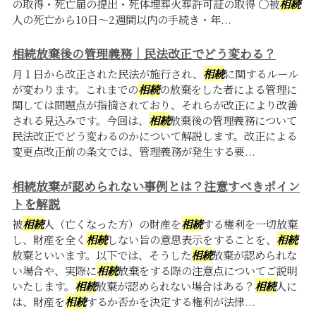
の取得・死亡届の提出・死体埋葬火葬許可証の取得 〇被
相続
人の死亡から10日～2週間以内の手続き・年...
相続放棄後の管理義務｜民法改正でどう変わる？
月１日から改正された民法が施行され、
相続
に関するルール
が変わります。これまでの
相続
の放棄をした者による管理に
関しては問題点が指摘されており、それらが改正により改善
される見込みです。今回は、
相続
放棄後の管理義務について
民法改正でどう変わるのかについて解説します。改正による
変更点改正前の条文では、管理義務が発生する要...
相続放棄が認められない事例とは？注意すべきポイン
トを解説
被
相続
人（亡くなった方）の財産を
相続
する権利を一切放棄
し、財産を全く
相続
しない旨の意思表示をすることを、
相続
放棄といいます。以下では、そうした
相続
放棄が認められな
い場合や、実際に
相続
放棄をする際の注意点についてご説明
いたします。
相続
放棄が認められない場合はある？
相続
人に
は、財産を
相続
するか否かを決定する権利が法律...