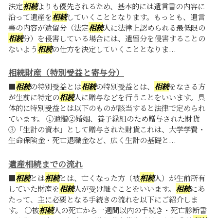
法定
相続
よりも優先されるため、基本的には遺言書の内容に
沿って遺産を
相続
していくこととなります。もっとも、遺言
書の内容が遺留分（法定
相続
人に法律上認められる最低限の
相続
分）を侵害している場合には、遺留分を侵害することの
ないよう
相続
の仕方を決定していくこととなりま...
相続財産（特別受益と寄与分）
■
相続
の特別受益とは
相続
の特別受益とは、
相続
をなさる方
が生前に特定の
相続
人に贈与などを行うことをいいます。具
体的に特別受益とは以下のものが該当すると法律で定められ
ています。 ①遺贈②婚姻、養子縁組のため贈与された財貨
③「生計の資本」として贈与された財貨これは、大学学費・
生命保険金・死亡退職金など、広く生計の基礎と...
遺産相続までの流れ
■
相続
とは
相続
とは、亡くなった方（被
相続
人）が生前所有
していた財産を
相続
人が受け継ぐことをいいます。
相続
にあ
たって、主に必要となる手続きの流れを以下にご紹介しま
す。 〇被
相続
人の死亡から一週間以内の手続き・死亡診断書