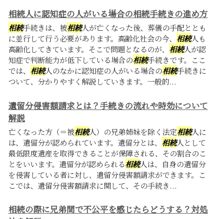
相続人に認知症の人がいる場合の相続手続きの進め方
相続
手続きは、被
相続
人が亡くなった後、葬儀の手配ととも
に並行して行う必要があります。高齢化社会の今、
相続
人も
高齢化してきています。そこで問題となるのが、
相続
人が認
知症で判断能力が低下している場合の
相続
手続きです。ここ
では、
相続
人のなかに認知症の人がいる場合の
相続
手続きに
ついて、分かりやすく解説していきます。一般的...
遺留分侵害額請求とは？手続きの流れや時効について
解説
亡くなった方（＝被
相続
人）の兄弟姉妹を除く法定
相続
人に
は、遺留分が認められています。遺留分とは、
相続
人として
最低限度遺産を取得できることが保障される、その割合のこ
とをいいます。遺留分が認められる
相続
人は、自身の遺留分
を侵害している者に対し、遺留分侵害額請求ができます。こ
こでは、遺留分侵害額請求に関して、その手続き...
相続の際に兄弟間で不公平を感じたらどうする？対処