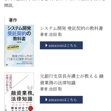
開設。
著作
システム開発 受託契約の教科書
著者:池田 聡
amazonはこちら
元銀行支店長弁護士が教える 融
資業務の法律知識
著者:池田 聡
amazonはこちら