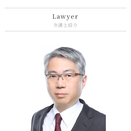
相続放棄 認められない事例
不動産トラブル 相談 賃貸
金融商品 詐欺
リーガルチェック 依頼
企業法務 知的財産
江東区 借地借家トラブル
建築 相隣関係
金融 不祥事
個人情報漏えい システム
m&a 相談
大田区 相続
Lawyer
トラブル 問題
金融 トラブル
誹謗中傷 不起訴
従業員 解雇
品川区 遺産分割
弁護士紹介
市街地再開発 土地区画整理 違い
金融 銀行
ソフトウェア 著作権
事業承継 m&a
大田区 借地借家トラブル
金融商品 トラブル
誹謗中傷 法律事務所
紛争解決 法律
大田区 相続放棄
金融商品 安全性
規約 リーガルチェック
企業法務 顧問弁護士
大田区 予防法務
金融商品 種類
リーガルチェック 必要性
下請法 改正 いつから
大田区 遺産分割
誹謗中傷 罰金
企業法務 債権回収
中央区 ITシステム 法律問題
システム開発 納期遅れ
企業法務 トラブル
中央区 相続
誹謗中傷 防ぐには
紛争解決 できること
品川区 ITシステム 法律問題
企業法務 訴訟
中央区 臨床法務
紛争解決 代理
品川区 相続放棄
企業法務 法律事務所
江東区 ITシステム 法律問題
大田区 不動産 トラブル
江東区 相続放棄
品川区 不動産 トラブル