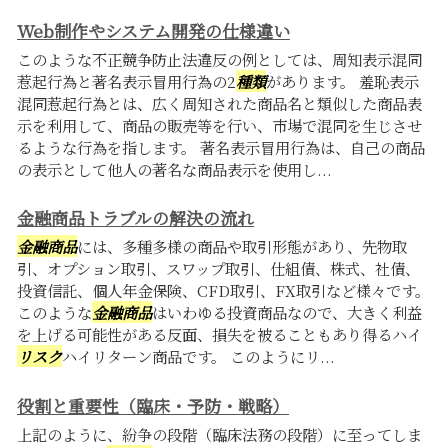
Web制作やシステム開発の仕様違い
このような不正競争防止法違反の例としては、周知表示混同
惹起行為と著名表示冒用行為の2
種類
があります。 羞恥表示
混同惹起行為とは、広く周知された商品名と類似した商品表
示を利用して、商品の販売等を行い、市場で混同を生じさせ
るような行為を指します。 著名表示冒用行為は、自己の商品
の表示として他人の著名な商品表示を使用し...
金融商品トラブルの解決の流れ
金融商品
には、多種多様の商品や取引形態があり、先物取
引、オプション取引、スワップ取引、仕組債、株式、社債、
投資信託、個人年金保険、CFD取引、FX取引など様々です。
このような
金融商品
はいわゆる投資商品なので、大きく利益
を上げる可能性がある反面、損失を被ることもあり得るハイ
リスク
ハイリターン商品です。 このようにリ...
役割と重要性（臨床・予防・戦略）
上記のように、紛争の段階（臨床法務の段階）に至ってしま