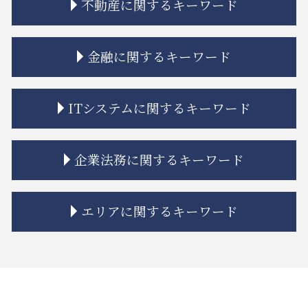
不動産に関するキーワード
相続 ルール
連れ子 相続
相続 未成年 特別代理人
家賃 値上げ 交渉
金融に関するキーワード
相続 限定承認とは
境界線 相隣関係
相続放棄 管理義務
市街地再開発 問題点
相続放棄 デメリット
相隣関係 項目
投資 トラブル
ITシステムに関するキーワード
相続 単純承認
契約不適合責任 免責 とは
トラブル 金貨金融
相続 調停 流れ
相隣関係 トラブル
金貨金融 ヤミ金
相続 兄弟 不公平
借地 トラブル
金貨金融 利用
itシステム トラブル
企業法務に関するキーワード
相続 離婚 子供
トラブル 解決
金融 問題点
リーガルチェック 法務
相続 プラスの財産
市街地再開発 借家人
金融商品 解決
誹謗中傷 賠償金
相続 弁護士費用
市街地再開発事業 流れ
金貨金融 違法
誹謗中傷 訴えるには
企業法務 債権管理
エリアに関するキーワード
相続 分割協議書
市街地再開発 地区計画
金融商品 クーリングオフ
誹謗中傷 いじめ 違い
企業法務 著作権
相続 もめる
立ち退き 拒否
金融 法律
弁護士 リーガルチェック 費用
リーガルチェック 契約書
相続 流れ
マンション 強制退去
金融商品 問題点
商標権 侵害
問題社員 解雇
江東区 不動産 トラブル
相続 限定承認
不動産建築トラブル 相談
金融商品取引法
リーガルチェック システム
企業法務 弁護士
中央区 相続 相談
相続 遺産分割協議書
市街地再開発 法律
金融商品 分類
誹謗中傷 法律改正
企業法務とは 弁護士
江東区 遺産分割
相続放棄
市街地再開発 流れ
金融 犯罪
誹謗中傷 法律
紛争解決 方法
中央区 相続放棄