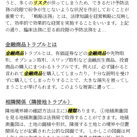
うと、多くの
リスク
が伴ってしまうため、できるだけ予防法
務の段階で紛争が生じないような状況を作出しておくことが
重要です。 「戦略法務」とは、法律知識を経営戦略に反映し
て、効率的で効果的な経営を実施することをいいます。上記
の通り、臨床法務に至る前段階の予防法務をよ...
金融商品トラブルとは
金融商品
トラブルとは、有価証券などの
金融商品
や先物取
引、オプション取引、スワップ取引など金融派生商品、投資
商品の購入にまつわるトラブルです。例えば、必ず儲かると
言われて
金融商品
を購入してしまったり、十分な説明を受け
ずに購入してしまったりすることで、大きな損失を被ってし
まうことが挙げられます。このような被害に遭って...
相隣関係（隣接地トラブル）
隣地境界線の確認方法は主に3
種類
あります。 ①地積測量図
を見る地積測量図は法務局で取得することができます。地積
測量図は、土地の面積や形状、隣接する土地との境界や位置
関係などが記載された公的な図面です。 しかしこの図面は何