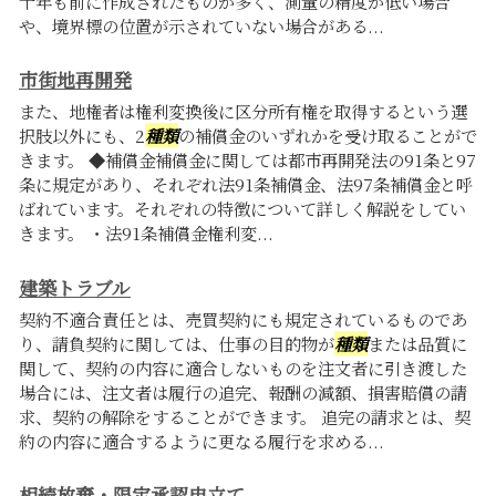
十年も前に作成されたものが多く、測量の精度が低い場合
や、境界標の位置が示されていない場合がある...
市街地再開発
また、地権者は権利変換後に区分所有権を取得するという選
択肢以外にも、2
種類
の補償金のいずれかを受け取ることがで
きます。 ◆補償金補償金に関しては都市再開発法の91条と97
条に規定があり、それぞれ法91条補償金、法97条補償金と呼
ばれています。それぞれの特徴について詳しく解説をしてい
きます。 ・法91条補償金権利変...
建築トラブル
契約不適合責任とは、売買契約にも規定されているものであ
り、請負契約に関しては、仕事の目的物が
種類
または品質に
関して、契約の内容に適合しないものを注文者に引き渡した
場合には、注文者は履行の追完、報酬の減額、損害賠償の請
求、契約の解除をすることができます。 追完の請求とは、契
約の内容に適合するように更なる履行を求める...
相続放棄・限定承認申立て