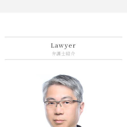
相続放棄 期間
市街地再開発 補助金
トラブル 金貨金融
商標権 侵害
企業法務 予防
大田区 相続 相談
相続 限定承認とは
市街地再開発 問題点
金融商品取引法
itシステム リスク
紛争解決 できること
品川区 企業法務
相続 流れ
不動産トラブル 弁護士
金貨金融 違法
規約 リーガルチェック
企業法務 トラブル
品川区 相続
相続 争い
建築 相隣関係
金融商品 預り金
誹謗中傷 不起訴
紛争解決 方法
品川区 相続 相談
相続 兄弟 不公平
市街地再開発 流れ
金貨金融 ヤミ金
システム開発 納期遅れ
企業法務 相談
江東区 相続
家賃 値上げ 交渉
金融商品 安全性
誹謗中傷 弁護士
企業法務 著作権
江東区 相続 相談
Lawyer
市街地再開発 借家人
金融 不祥事
システム開発 個人情報の漏えい
紛争解決 代理人
大田区 ITシステム 法律問題
弁護士紹介
市街地再開発 法律
金融 ファイナンス 違い
誹謗中傷 法律改正
事業承継 m&a
品川区 借地借家トラブル
金融 ネットとは
リーガルチェック 依頼
紛争解決 法律
大田区 不動産 トラブル
金融 銀行
リーガルチェック 法務
企業法務 臨床
中央区 相続放棄
金融商品 詐欺
ソフトウェア 著作権
企業法務 訴訟
中央区 相続 相談
リーガルチェック 法律
企業法務 弁護士
中央区 遺産分割
誹謗中傷 防ぐには
企業法務 コンプライアンス
中央区 企業法務
誹謗中傷 いじめ 違い
リーガルチェック 契約書
中央区 借地借家トラブル
企業法務 債権回収
江東区 遺産分割
紛争解決 弁護士
中央区 不動産 トラブル
企業法務 知的財産
大田区 相続放棄
品川区 不動産 トラブル