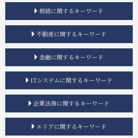
相続に関するキーワード
相続 調停 流れ
不動産に関するキーワード
限定承認 手続き
相続 もめる
相続 受け取らない
借地 トラブル
金融に関するキーワード
相続 弁護士
不動産トラブル 法律事務所
相続放棄 デメリット
不動産建築トラブル 相談
相続 分割協議書
市街地再開発事業 流れ
金融 問題点
ITシステムに関するキーワード
相続人 連絡 取れない
立ち退き 拒否
金融商品 解決
相続 遺贈 違い
不動産トラブル 相談 賃貸
金融商品 クーリングオフ
相続 あとから借金
マンション 強制退去
金融adr制度 とは
誹謗中傷 法律事務所
企業法務に関するキーワード
相続 親
共有名義 不動産 売却
金融 犯罪
システム開発 バグ
相続放棄
トラブル 解決
金融 法律
リーガルチェック 目的
相続 期限
契約不適合責任 免責 とは
金融商品 トラブル
誹謗中傷 法律
従業員 解雇
エリアに関するキーワード
相続 相談
建築 トラブル
金融 トラブル
個人情報漏えい システム
紛争解決
相続 学費 特別受益
相隣関係 トラブル
金融商品 勧誘 違法
リーガルチェック 顧問弁護士
nda 締結