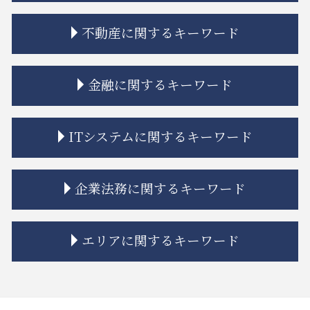
相続 分割方法
不動産に関するキーワード
相続 流れ
相続放棄
相続 調停 流れ
建築 トラブル
金融に関するキーワード
相続 弁護士費用
契約不適合責任 免責 とは
相続 連絡取れない
市街地再開発 流れ
相続 未成年 特別代理人
マンション 強制退去
金融 法律
ITシステムに関するキーワード
相続人 認知症
トラブル 問題
金融商品 勧誘 違法
遺留分 時効
相隣関係 目隠し
金融商品 種類
相続放棄 認められない事例
市街地再開発 借家人
金融 問題点
システム開発 バグ
企業法務に関するキーワード
相続 受け取らない
市街地再開発 補助金
金融 不祥事
誹謗中傷 法律事務所
相続放棄 デメリット
市街地再開発 土地区画整理 違い
金融 銀行
システム開発 納期遅れ
相続 争い
不動産建築トラブル 相談
金融商品 クーリングオフ
商標権 侵害
問題社員 解雇
エリアに関するキーワード
限定承認 手続き
市街地再開発 地区計画
投資 トラブル
誹謗中傷 防ぐには
企業法務 相談
連れ子 相続
相隣関係 トラブル
金融商品 注記
itシステム リスク
企業法務 知的財産
相続 親
借地 トラブル
金貨金融 利用
誹謗中傷 弁護士
企業法務 総務
大田区 ITシステム 法律問題
相続 兄弟 不公平
不動産トラブル 弁護士
金融 トラブル
システム開発 個人情報の漏えい
企業法務 戦略
大田区 借地借家トラブル