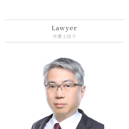
相続 特別受益
不動産トラブル 瑕疵
金融 犯罪
リーガルチェック システム
企業法務 法律事務所
品川区 不動産 トラブル
相続 限定承認とは
市街地再開発 問題点
金融商品 分類
誹謗中傷 賠償金
紛争解決 方法
中央区 相続 相談
相続 遺産分割協議書
相隣関係 項目
金融商品 詐欺
システム開発 問題
紛争解決 法律
江東区 借地借家トラブル
家賃 値上げ 交渉
金貨金融 とは
誹謗中傷 法律改正
nda 締結
中央区 臨床法務
Lawyer
隣接地 トラブル
金融商品 預り金
誹謗中傷 インターネット
企業法務 債権回収
江東区 遺産分割
弁護士紹介
市街地再開発事業 流れ
金融商品 リスク 種類
リーガルチェック 必要性
企業法務 予防
大田区 相続放棄
金融商品 トラブル
誹謗中傷 罰金
事業承継 相談
中央区 ITシステム 法律問題
金貨金融 ヤミ金
誹謗中傷 不起訴
事業承継 m&a
大田区 企業法務
金融商品 新しい
契約書 システム開発
企業法務 コンプライアンス
品川区 相続 相談
規約 リーガルチェック
企業法務 著作権
品川区 相続放棄
リーガルチェック 法律
紛争解決
江東区 相続
リーガルチェック 依頼
企業法務とは 弁護士
大田区 相続
カスタマーハラスメント 対策
大田区 不動産 トラブル
企業法務 契約書
江東区 相続放棄
企業法務 顧問弁護士
中央区 企業法務
中央区 借地借家トラブル
中央区 相続
品川区 借地借家トラブル