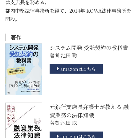
は支店長を務める。
都内中堅法律事務所を経て、2014年 KOWA法律事務所を
開設。
著作
システム開発 受託契約の教科書
著者:池田 聡
amazonはこちら
元銀行支店長弁護士が教える 融
資業務の法律知識
著者:池田 聡
amazonはこちら