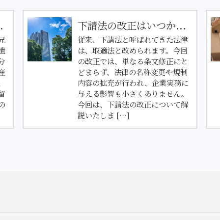
.
下請法の改正はいつか...
兄
従来、下請法と呼ばれてきた法律
遺
は、取適法と改められます。今回
分
の改正では、単なる条文修正にと
産
どまらず、法律の名称変更や規制
、
内容の拡充が行われ、企業実務に
留
与える影響も小さくありません。
の
今回は、下請法の改正について解
説いたしま […]