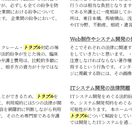
すが、必ずしも全ての紛争を防
行うのは相当な負担となります
企業間における紛争について
である弁護士に一度相談してか
す。 企業間の紛争において、
所は、東日本橋、馬喰横山、浅
やIT分野、不動産、相続・遺言.
Web制作やシステム開発の
、クレーム・
トラブル
対応の場
そこでそれぞれの法律に関連す
が法的紛争が生じた後の、臨床
をしていきたいと思います。 
の弁護士費用は、比較的多額に
注意しなければならない著作権
も、相手方の資力が十分ではな
用するという行為です。インタ
ジに掲載する際には、その画像.
ITシステム開発の法律問題
ことができるため、
トラブル
を
ITシステム開発をめぐる法的
に、利用規約には5つの法律が関
や、システム開発契約をめぐる
容を網羅的に判断しながら利用
可能性があります。 本ホーム
。 そのため専門家である弁護
トラブル
について解説をしてい
では開発したITシステムを通..