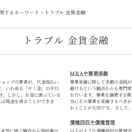
関するキーワード
>
トラブル 金貨金融
トラブル 金貨金融
M＆Aや事業承継
ショップの業者が、代金後払い
事業承継に際して多額の金銭が
で、いわゆる「ヤミ金」の手口
避けるという観点からも専門家
す。しかし、お金に困っている
を行います。事業を譲渡する側
れば現金を得ることができま
当にその事業を承継するべきか
おくことが大切です。 そして、事
債権回収や債権管理
を未然に防ぐ観点から契約書の
以上のような債権回収や管理方