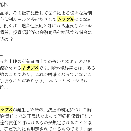
流れ
品は、その販売に関して法律による様々な規制
主規制ルールを設けたりして
トラブル
につなが
。例えば、適合性原則と呼ばれる重要なルール
債券、投資信託等の金融商品を勧誘する場合に
況等...
）
った土地の所有者同士での争いとなるものがあ
線をめぐる
トラブル
です。隣地境界線とは、ある
線のことであり、これが明確となっていないこ
しまうことがあります。 本ホームページでは、
...
ラブル
が発生した際の民法上の規定について解
適合責任とは改正民法によって瑕疵担保責任とい
適合責任と呼ばれるものが規定されることとな
、売買契約にも規定されているものであり、請