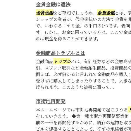
金貨金融は違法
金貨金融
をご存知でしょうか。
金貨金融
とは、
ショップの業者が、代金後払いの方法で金貨を
で、いわゆる「ヤミ金」の手口の1つです。表向
す。しかし、お金に困っている方は、ここで金
れば現金を得ることができます。
金融商品トラブルとは
金融商品
トラブル
とは、有価証券などの金融商
引、スワップ取引など金融派生商品、投資商品
例えば、必ず儲かると言われて金融商品を購入
受けずに購入してしまったりすることで、大き
げられます。このような被害に遭って...
市街地再開発
本ホームページでは市街地再開発で起こりうる
をしていきます。 ◆第一種市街地再開発事業第
前の一帯を再開発するために、既存の建物を取
ビルを建築することによって、従前の地権者が