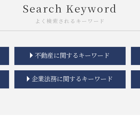
Search Keyword
よく検索されるキーワード
不動産に関するキーワード
市街地再開発事業 流れ
企業法務に関するキーワード
市街地再開発 問題点
隣接地 トラブル
市街地再開発 借家人
企業法務 総務
借地 トラブル
企業法務 コンプライアンス
不動産建築トラブル 相談
企業法務 契約書チェック
共有名義 不動産 売却
従業員 解雇
契約不適合責任 免責 とは
企業法務 知的財産
市街地再開発 法律
企業法務 戦略