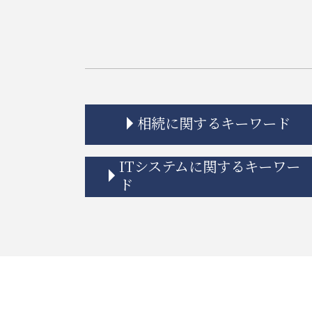
相続に関するキーワード
相続放棄 認められない事例
ITシステムに関するキーワー
相続 もめる
ド
相続 限定承認とは
遺留分 時効
誹謗中傷 訴えるには
相続 寄与分
リーガルチェック 必要性
相続 遺産分割協議書
個人情報漏えい システム
相続 空き家
システム開発 問題
相続 分配
弁護士 リーガルチェック 費用
相続 分割協議書
itシステム リスク