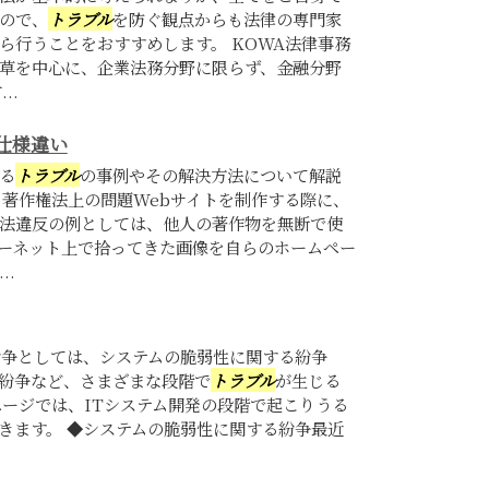
ので、
トラブル
を防ぐ観点からも法律の専門家
ら行うことをおすすめします。 KOWA法律事務
草を中心に、企業法務分野に限らず、金融分野
..
仕様違い
る
トラブル
の事例やその解決方法について解説
・著作権法上の問題Webサイトを制作する際に、
法違反の例としては、他人の著作物を無断で使
ーネット上で拾ってきた画像を自らのホームペー
..
紛争としては、システムの脆弱性に関する紛争
紛争など、さまざまな段階で
トラブル
が生じる
ページでは、ITシステム開発の段階で起こりうる
きます。 ◆システムの脆弱性に関する紛争最近
.