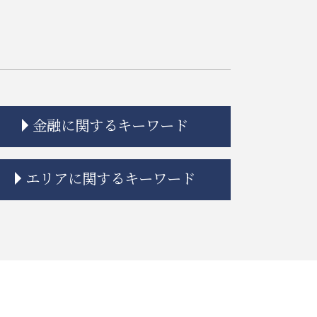
金融に関するキーワード
金貨金融 ヤミ金
エリアに関するキーワード
金融商品 種類
金融商品 勧誘 違法
金融商品 クーリングオフ
大田区 相続 相談
金融 ネットとは
江東区 遺産分割
金融 犯罪
大田区 借地借家トラブル
金貨金融 違法
中央区 不動産 トラブル
金貨金融 とは
江東区 企業法務
金融商品 安全性
品川区 遺産分割