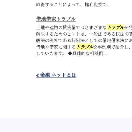
取得することによって、権利変換で...
借地借家トラブル
土地や建物の賃貸借ではさまざまな
トラブル
が
解決するためのヒントは、一般法である民法の
般法の例外である特別法としての借地借家法に
借地や借家に関する
トラブル
を事例別で紹介し
していきます。 ◆具体的な相談例...
« 金融 ネットとは