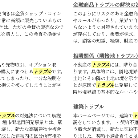
金融商品トラブルの解決の
表向きは金貨ショップ・コイン
このようにリスクのある金融商
非常に高額に販売しているもの
やルールがあったり、業界で自
きは、ただの金貨の販売なので
らないように対策されています
貨を購入し、この金貨を換金す
が存在しており、業者が株式、
は、顧客の知識、経験、財産の状
相隣関係（隣接地トラブル
品や先物取引、オプション取
不動産の
トラブル
には、隣り合
の購入にまつわる
トラブル
です。
ります。具体的には、隣地境界
してしまったり、十分な説明を
土地とその隣の土地の境を示す
な損失を被ってしまうことが挙
とが原因で
トラブル
に発展して
隣地境界線の基本的なルールや確
建築トラブル
トラブル
の対処法について解説
本ホームページでは、建築で
ト
一種市街地再開発事業とは、駅
説をしていきます。 ・契約不
り壊し、新たな高層建物や複合
う概念が消滅し、新たに契約不
完成した建物内の区分所有権を
りました。契約不適合責任とは